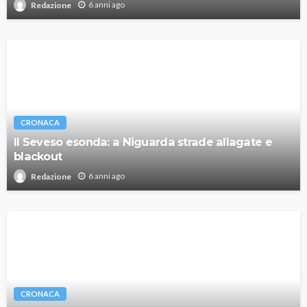
6 anni ago
Redazione
CRONACA
Il Seveso esonda: a Niguarda strade allagate e
blackout
6 anni ago
Redazione
CRONACA