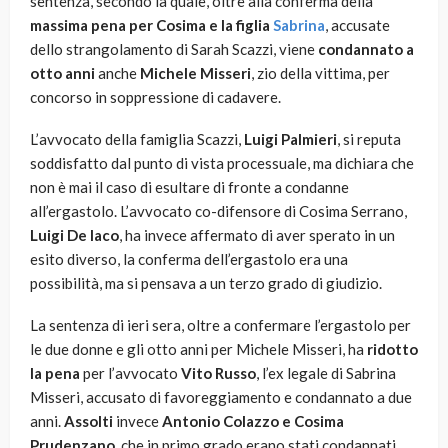
sentenza, secondo la quale, oltre alla conferma della
massima pena per Cosima e la figlia
Sabrina
, accusate
dello strangolamento di Sarah Scazzi, viene
condannato a
otto anni
anche
Michele Misseri
, zio della vittima, per
concorso in soppressione di cadavere.
L’avvocato della famiglia Scazzi,
Luigi Palmieri
, si reputa
soddisfatto dal punto di vista processuale, ma dichiara che
non è mai il caso di esultare di fronte a condanne
all’ergastolo. L’avvocato co-difensore di Cosima Serrano,
Luigi De Iaco
, ha invece affermato di aver sperato in un
esito diverso, la conferma dell’ergastolo era una
possibilità, ma si pensava a un terzo grado di giudizio.
La sentenza di ieri sera, oltre a confermare l’ergastolo per
le due donne e gli otto anni per Michele Misseri, ha
ridotto
la pena
per l’avvocato
Vito Russo
, l’ex legale di Sabrina
Misseri, accusato di favoreggiamento e condannato a due
anni.
Assolti
invece
Antonio Colazzo e Cosima
Prudenzano
, che in primo grado erano stati condannati