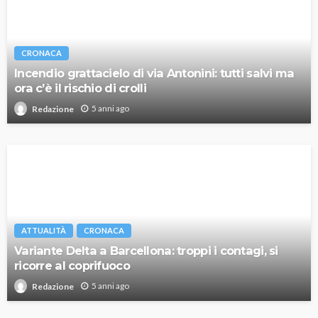
CRONACA
Incendio grattacielo di via Antonini: tutti salvi ma
ora c’è il rischio di crolli
5 anni ago
Redazione
ATTUALITÀ
CRONACA
Variante Delta a Barcellona: troppi i contagi, si
ricorre al coprifuoco
5 anni ago
Redazione