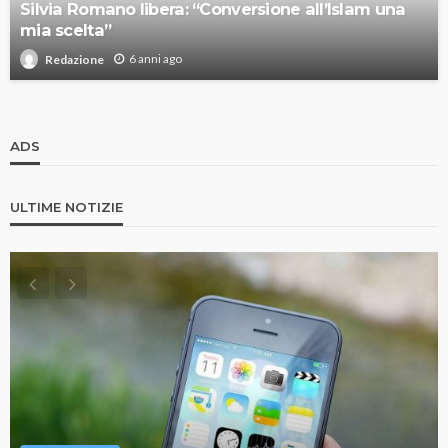
Silvia Romano libera: “Conversione all’Islam una
mia scelta”
6 anni ago
Redazione
ADS
ULTIME NOTIZIE