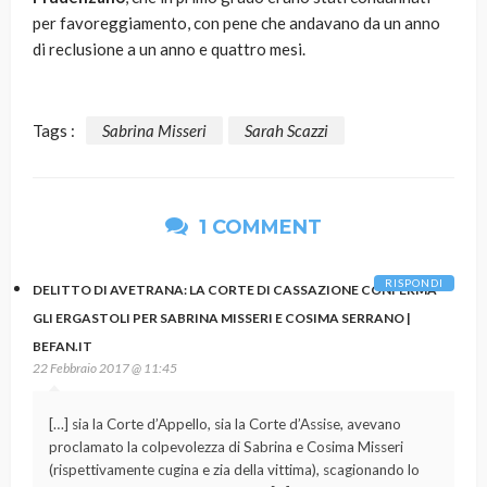
per favoreggiamento, con pene che andavano da un anno
di reclusione a un anno e quattro mesi.
Tags :
Sabrina Misseri
Sarah Scazzi
1 COMMENT
RISPONDI
DELITTO DI AVETRANA: LA CORTE DI CASSAZIONE CONFERMA
GLI ERGASTOLI PER SABRINA MISSERI E COSIMA SERRANO |
BEFAN.IT
22 Febbraio 2017 @ 11:45
[…] sia la Corte d’Appello, sia la Corte d’Assise, avevano
proclamato la colpevolezza di Sabrina e Cosima Misseri
(rispettivamente cugina e zia della vittima), scagionando lo