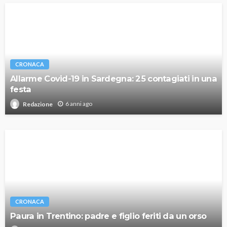
CRONACA
Allarme Covid-19 in Sardegna: 25 contagiati in una
festa
6 anni ago
Redazione
CRONACA
Paura in Trentino: padre e figlio feriti da un orso