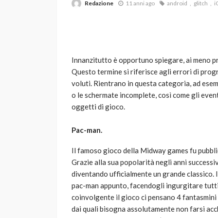
Redazione
11 anni ago
android
glitch
i
Innanzitutto è opportuno spiegare, ai meno pre
Questo termine si riferisce agli errori di p
voluti. Rientrano in questa categoria, ad esemp
o le schermate incomplete, così come gli event
VARIE
oggetti di gioco.
Robot tagliaerba: 
scegliere per il tu
Pac-man.
god
1 anno ago
Il famoso gioco della Midway games fu pubblic
Grazie alla sua popolarità negli anni successi
diventando ufficialmente un grande classico. In
pac-man appunto, facendogli ingurgitare tutti 
coinvolgente il gioco ci pensano 4 fantasmini 
dai quali bisogna assolutamente non farsi acch