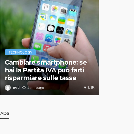
VARIE
TECHNOLOGY
Migliori r
Cambiare smartphone: se
guida agg
hai la Partita IVA può farti
scegliere
risparmiare sulle tasse
perfetto
1.1K
god
god
1 anno ago
1 an
ADS