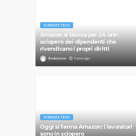
SCIENZE E TECH
Amazon si blocca per 24 ore:
sciopero dei dipendenti che
rivendicano i propri diritti
Redazione
5 anni ago
SCIENZE E TECH
Oggi si ferma Amazon: i lavoratori
sono in sciopero