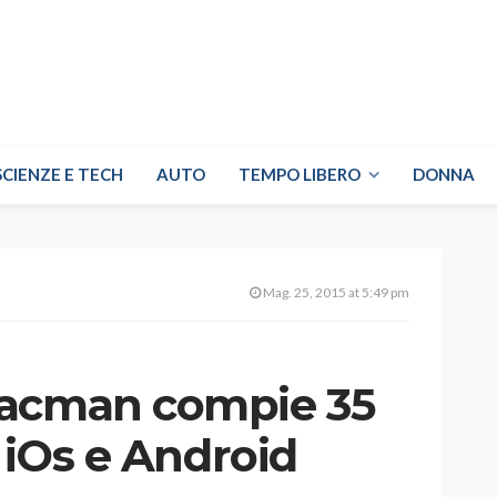
SCIENZE E TECH
AUTO
TEMPO LIBERO
DONNA
Mag. 25, 2015 at 5:49 pm
Pacman compie 35
u iOs e Android