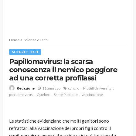
Home
Scienze e Tech
SCIENZE E TECH
Papillomavirus: la scarsa
conoscenza il nemico peggiore
ad una corretta profilassi
11 anni ago
cancro
McGill University
Redazione
papillomavirus
Quebec
Santè Publique
vaccinazione
Le statistiche evidenziano che molti genitori sono
refrattari alla vaccinazione dei propri figli contro il
papillomavirus
, eppure il vaccino esiste, è totalmente