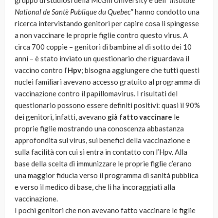
gruppo di studiosi della McGill University e dell'”
Institute
National de Santè Publique du Quebec
” hanno condotto una
ricerca intervistando genitori per capire cosa li spingesse
a non vaccinare le proprie figlie contro questo virus. A
circa 700 coppie – genitori di bambine al di sotto dei 10
anni – è stato inviato un questionario che riguardava il
vaccino contro l’
Hpv
; bisogna aggiungere che tutti questi
nuclei familiari avevano accesso gratuito al programma di
vaccinazione contro il papillomavirus. I risultati del
questionario possono essere definiti positivi: quasi il 90%
dei genitori, infatti, avevano
già fatto vaccinare
le
proprie figlie mostrando una conoscenza abbastanza
approfondita sul virus, sui benefici della vaccinazione e
sulla facilità con cui si entra in contatto con l’Hpv. Alla
base della scelta di immunizzare le proprie figlie c’erano
una maggior fiducia verso il programma di sanità pubblica
e verso il medico di base, che li ha incoraggiati alla
vaccinazione.
I pochi genitori che non avevano fatto vaccinare le figlie