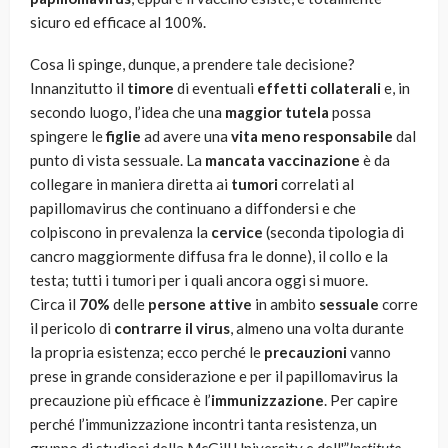
sicuro ed efficace al 100%.
Cosa li spinge, dunque, a prendere tale decisione?
Innanzitutto il
timore
di eventuali
effetti collaterali
e, in
secondo luogo, l’idea che una
maggior tutela
possa
spingere le
figlie
ad avere una
vita meno responsabile
dal
punto di vista sessuale. La
mancata vaccinazione
è da
collegare in maniera diretta ai
tumori
correlati al
papillomavirus che continuano a diffondersi e che
colpiscono in prevalenza la
cervice
(seconda tipologia di
cancro maggiormente diffusa fra le donne), il collo e la
testa; tutti i tumori per i quali ancora oggi si muore.
Circa il
70%
delle
persone attive
in ambito
sessuale
corre
il pericolo di
contrarre il virus
, almeno una volta durante
la propria esistenza; ecco perché le
precauzioni
vanno
prese in grande considerazione e per il papillomavirus la
precauzione più efficace è l’
immunizzazione
. Per capire
perché l’immunizzazione incontri tanta resistenza, un