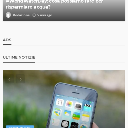
#WorldWaterDay: cosa possiamo fare per
risparmiare acqua?
5 anni ago
Redazione
ADS
ULTIME NOTIZIE