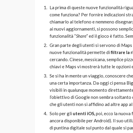
La prima di queste nuove funzionalità rigu
come funziona? Per fornire indicazioni stra
chiamarlo al telefono e nemmeno disegnarg
ai nuovi aggiornamenti, si possono semplic
funzionalità “
Share
” ed il gioco è fatto. Se
Gran parte degli utenti si servono di Maps 
nuove funzionalità permette di
filtrare la
cercando. Cinese, messicana, semplice pizze
chiavi e Maps vi mostrerà tutte le opzioni e
Se si ha in mente un viaggio, conoscere ch
una certa importanza. Da oggi ci pensa Big
visibili in qualunque momento direttamente 
l’obiettivo di Google non sembra soltanto q
che gli utenti non si affidino ad altre app a
Solo per gli
utenti iOS,
poi, ecco la nuova 
ancora disponibile per Android). Il suo util
di puntina digitale sul punto dal quale si pa