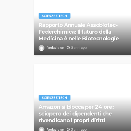
SCIENZE E TECH
Rapporto Annuale Assobiotec-
Federchimica: Il futuro della
Medicina è nelle Biotecnologie
Redazione
5 anni ago
SCIENZE E TECH
Amazon si blocca per 24 ore:
sciopero dei dipendenti che
rivendicano i propri diritti
Redazione
5 anni ago