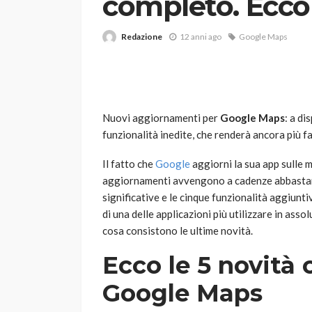
completo. Ecco 
Redazione
12 anni ago
Google Maps
Nuovi aggiornamenti per
Google Maps
: a di
funzionalità inedite, che renderà ancora più fac
VARIE
Robot tagliaerba: 
Il fatto che
Google
aggiorni la sua app sulle 
scegliere per il tu
aggiornamenti avvengono a cadenze abbastanz
significative e le cinque funzionalità aggiun
god
1 anno ago
di una delle applicazioni più utilizzare in assol
cosa consistono le ultime novità.
Ecco le 5 novità 
Google Maps