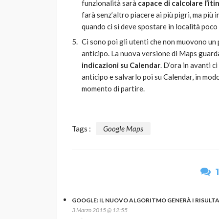
funzionalità sarà
capace di calcolare l’iti
farà senz’altro piacere ai più pigri, ma più 
quando ci si deve spostare in località poco
Ci sono poi gli utenti che non muovono un
anticipo. La nuova versione di Maps guarda 
indicazioni su Calendar
. D’ora in avanti c
anticipo e salvarlo poi su Calendar, in mod
momento di partire.
Tags :
Google Maps
GOOGLE: IL NUOVO ALGORITMO GENERÀ I RISULTAT
3 Marzo 2015 @ 12:55