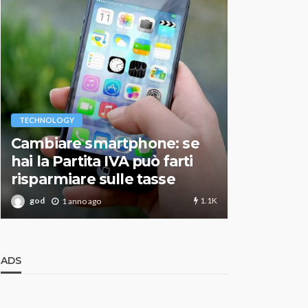
VARIE
TECHNOLOGY
Migliori r
Cambiare smartphone: se
guida agg
hai la Partita IVA può farti
scegliere
risparmiare sulle tasse
perfetto
1.1K
god
god
1 anno ago
1 an
ADS