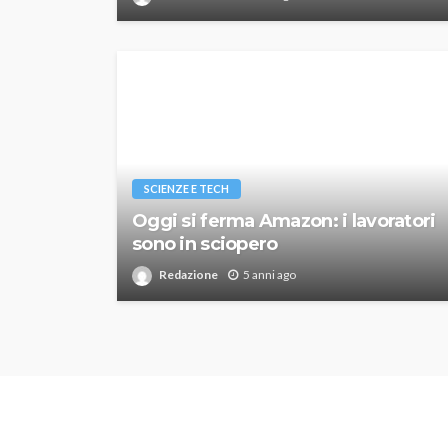
SCIENZE E TECH
Oggi si ferma Amazon: i lavoratori
sono in sciopero
Redazione
5 anni ago