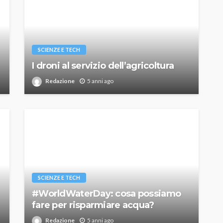
SCIENZE E TECH
I droni al servizio dell’agricoltura
Redazione
5 anni ago
SCIENZE E TECH
#WorldWaterDay: cosa possiamo
fare per risparmiare acqua?
Redazione
5 anni ago