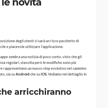
le novità
AUTO
SPORT
MG alle Final 8 di Coppa
sposizione degli utenti ci sarà un ricco pacchetto di
Davis: tennis mondiale e
ile e piacevole utilizzare l’applicazione.
passione per
quale
l’automobilismo
mappe sembra una notizia di poco conto, visto che gli
o prato
abbracciano la stessa causa
a regolari, stavolta però le modifiche sono più
tive rappresentano un nuovo step evolutivo nel cammino
786
583
god
9 mesi ago
uto, sia su
Android
che su
iOS.
Vediamo nel dettaglio in
che arricchiranno