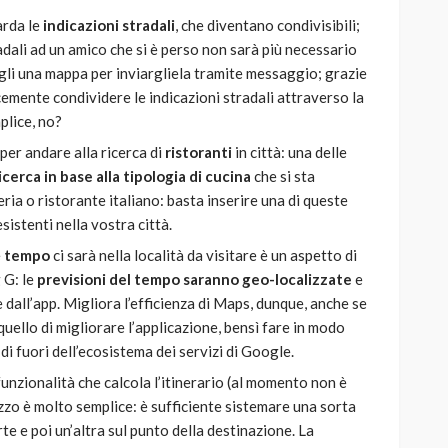
arda le
indicazioni stradali
, che diventano condivisibili;
dali ad un amico che si è perso non sarà più necessario
li una mappa per inviargliela tramite messaggio; grazie
emente condividere le indicazioni stradali attraverso la
mplice, no?
per andare alla ricerca di
ristoranti
in città: una delle
 ricerca in base alla tipologia di cucina
che si sta
ria o ristorante italiano: basta inserire una di queste
sistenti nella vostra città.
e
tempo
ci sarà nella località da visitare è un aspetto di
 G: le
previsioni del tempo saranno geo-localizzate
e
dall’app. Migliora l’efficienza di Maps, dunque, anche se
uello di migliorare l’applicazione, bensì fare in modo
l di fuori dell’ecosistema dei servizi di Google.
funzionalità che calcola l’itinerario (al momento non è
izzo è molto semplice: è sufficiente sistemare una sorta
rte e poi un’altra sul punto della destinazione. La