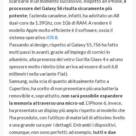
scaricarle in un momento successivo. Rispetto all’iPhone,
il
processore del Galaxy S6 risulta sicuramente più
potente
; l’azienda canadese, infatti, ha adottato un A8
dual-core da 1.39Ghz, con 1Gb di RAM. A rendere il
modello Apple molto efficiente è il software, ossia il
sistema operativo
iOS 8
.
Passando al design, rispetto al Galaxy S5, l’S6 ha fatto
molti passi in avanti, grazie all’impiego di cornici in
alluminio, alla presenza del vetro Gorilla Glass 4 e ad uno
spessore molto ridotto (che arriva ad essere di soli 6.8
millimetri nella variante Flat).
Samsung, sulla scia di quanto abitualmente fatto a
Cupertino, ha scelto di non presentare più una batteria
removibile e, soprattutto,
non sarà possibile espandere
la memoria attraverso una micro-sd
. L’iPhone 6, invece,
ha presentato un display più ampio rispetto al modello che
l’ha preceduto, con l’utilizzo di materiali di altissimo livello
e una grande cura per i dettagli. Entrambi i dispositivi,
comunque, non sono perfetti; ad esempio,
tutti e due