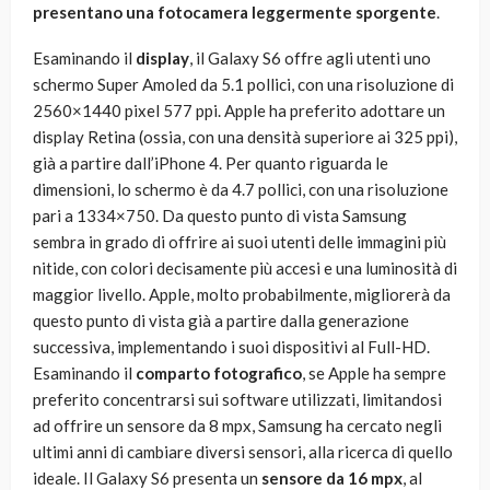
presentano una fotocamera leggermente sporgente
.
Esaminando il
display
, il Galaxy S6 offre agli utenti uno
schermo Super Amoled da 5.1 pollici, con una risoluzione di
2560×1440 pixel 577 ppi. Apple ha preferito adottare un
display Retina (ossia, con una densità superiore ai 325 ppi),
già a partire dall’iPhone 4. Per quanto riguarda le
dimensioni, lo schermo è da 4.7 pollici, con una risoluzione
pari a 1334×750. Da questo punto di vista Samsung
sembra in grado di offrire ai suoi utenti delle immagini più
nitide, con colori decisamente più accesi e una luminosità di
maggior livello. Apple, molto probabilmente, migliorerà da
questo punto di vista già a partire dalla generazione
successiva, implementando i suoi dispositivi al Full-HD.
Esaminando il
comparto fotografico
, se Apple ha sempre
preferito concentrarsi sui software utilizzati, limitandosi
ad offrire un sensore da 8 mpx, Samsung ha cercato negli
ultimi anni di cambiare diversi sensori, alla ricerca di quello
ideale. Il Galaxy S6 presenta un
sensore da 16 mpx
, al