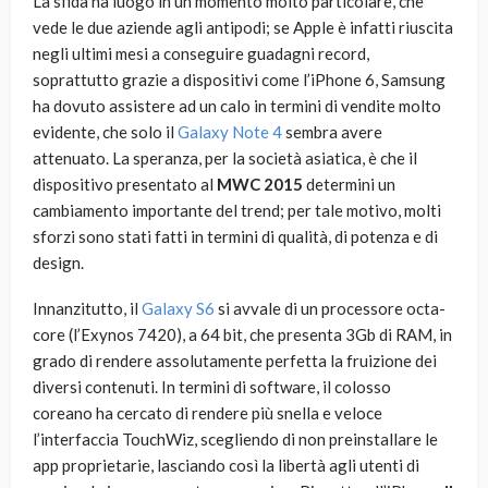
La sfida ha luogo in un momento molto particolare, che
vede le due aziende agli antipodi; se Apple è infatti riuscita
negli ultimi mesi a conseguire guadagni record,
soprattutto grazie a dispositivi come l’iPhone 6, Samsung
ha dovuto assistere ad un calo in termini di vendite molto
evidente, che solo il
Galaxy Note 4
sembra avere
attenuato. La speranza, per la società asiatica, è che il
dispositivo presentato al
MWC 2015
determini un
cambiamento importante del trend; per tale motivo, molti
sforzi sono stati fatti in termini di qualità, di potenza e di
design.
Innanzitutto, il
Galaxy S6
si avvale di un processore octa-
core (l’Exynos 7420), a 64 bit, che presenta 3Gb di RAM, in
grado di rendere assolutamente perfetta la fruizione dei
diversi contenuti. In termini di software, il colosso
coreano ha cercato di rendere più snella e veloce
l’interfaccia TouchWiz, scegliendo di non preinstallare le
app proprietarie, lasciando così la libertà agli utenti di