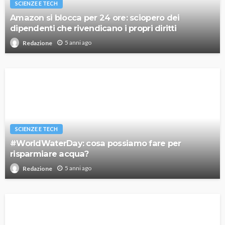
SCIENZE E TECH
Amazon si blocca per 24 ore: sciopero dei
dipendenti che rivendicano i propri diritti
5 anni ago
Redazione
SCIENZE E TECH
#WorldWaterDay: cosa possiamo fare per
risparmiare acqua?
5 anni ago
Redazione