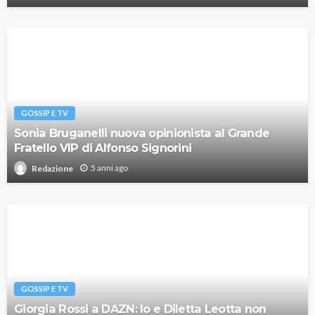
GOSSIP E TV
Sonia Bruganelli nuova opinionista al Grande
Fratello VIP di Alfonso Signorini
5 anni ago
Redazione
GOSSIP E TV
Giorgia Rossi a DAZN: Io e Diletta Leotta non