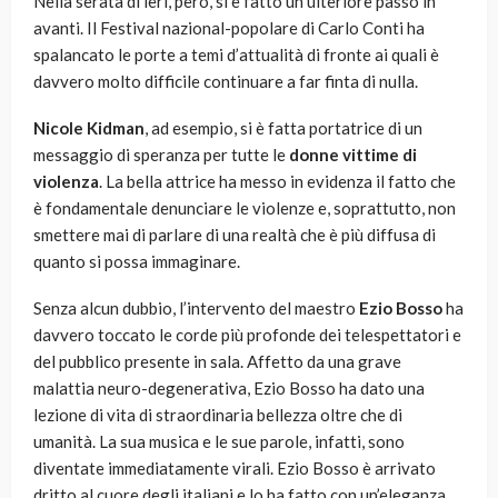
Nella serata di ieri, però, si è fatto un ulteriore passo in
avanti. Il Festival nazional-popolare di Carlo Conti ha
spalancato le porte a temi d’attualità di fronte ai quali è
davvero molto difficile continuare a far finta di nulla.
Nicole Kidman
, ad esempio, si è fatta portatrice di un
messaggio di speranza per tutte le
donne vittime di
violenza
. La bella attrice ha messo in evidenza il fatto che
è fondamentale denunciare le violenze e, soprattutto, non
smettere mai di parlare di una realtà che è più diffusa di
quanto si possa immaginare.
Senza alcun dubbio, l’intervento del maestro
Ezio Bosso
ha
davvero toccato le corde più profonde dei telespettatori e
del pubblico presente in sala. Affetto da una grave
malattia neuro-degenerativa, Ezio Bosso ha dato una
lezione di vita di straordinaria bellezza oltre che di
umanità. La sua musica e le sue parole, infatti, sono
diventate immediatamente virali. Ezio Bosso è arrivato
dritto al cuore degli italiani e lo ha fatto con un’eleganza