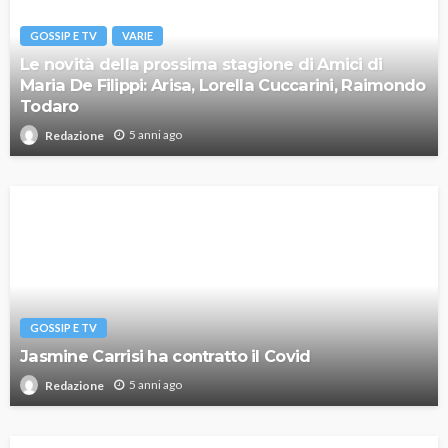
GOSSIP E TV
VARIE
Le novità della prossima stagione di Amici di
Maria De Filippi: Arisa, Lorella Cuccarini, Raimondo
Todaro
5 anni ago
Redazione
GOSSIP E TV
Jasmine Carrisi ha contratto il Covid
5 anni ago
Redazione