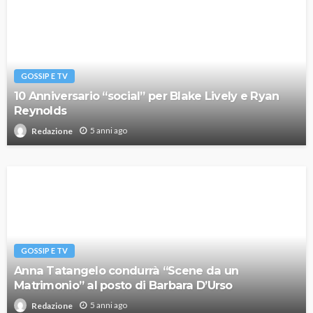
GOSSIP E TV
10 Anniversario “social” per Blake Lively e Ryan
Reynolds
5 anni ago
Redazione
GOSSIP E TV
Anna Tatangelo condurrà “Scene da un
Matrimonio” al posto di Barbara D’Urso
5 anni ago
Redazione