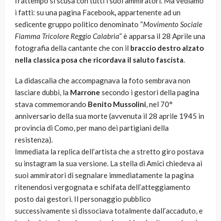
frattempo si scusa con tutti i suoi ammiratori. Ma vediamo
i fatti: su una pagina Facebook
,
appartenente ad un
sedicente gruppo politico denominato “
Movimento Sociale
Fiamma Tricolore Reggio Calabria
” è apparsa il 28 Aprile una
fotografia della cantante che con il
braccio destro alzato
nella classica posa che ricordava il saluto fascista
.
La didascalia che accompagnava la foto sembrava non
lasciare dubbi, la
Marrone
secondo i gestori della pagina
stava commemorando
Benito Mussolini
, nel 70°
anniversario della sua morte (avvenuta il 28 aprile 1945 in
provincia di Como, per mano dei partigiani della
resistenza).
Immediata la replica dell’artista che a stretto giro postava
su instagram la sua versione. La stella di Amici chiedeva ai
suoi ammiratori di segnalare immediatamente la pagina
ritenendosi vergognata e schifata dell’atteggiamento
posto dai gestori. Il personaggio pubblico
successivamente si dissociava totalmente dall’accaduto, e