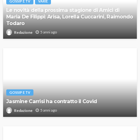
GOSSIP E TV
VARIE
Le novità della prossima stagione di Amici di
Maria De Filippi: Arisa, Lorella Cuccarini, Raimondo
Todaro
5 anni ago
Redazione
GOSSIP E TV
Jasmine Carrisi ha contratto il Covid
5 anni ago
Redazione