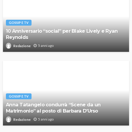
GOSSIP E TV
10 Anniversario “social” per Blake Lively e Ryan
Reynolds
5 anni ago
Redazione
GOSSIP E TV
Anna Tatangelo condurrà “Scene da un
Matrimonio” al posto di Barbara D’Urso
5 anni ago
Redazione