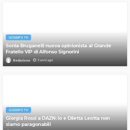
GOSSIP E TV
Sonia Bruganelli nuova opinionista al Grande
Fratello VIP di Alfonso Signorini
5 anni ago
Redazione
GOSSIP E TV
Giorgia Rossi a DAZN: Io e Diletta Leotta non
siamo paragonabili