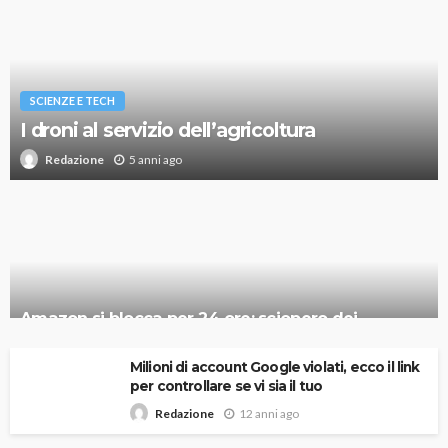
SCIENZE E TECH
I droni al servizio dell’agricoltura
5 anni ago
Redazione
Amazon si blocca per 24 ore: sciopero dei
dipendenti che rivendicano i propri diritti
Milioni di account Google violati, ecco il link
per controllare se vi sia il tuo
12 anni ago
Redazione