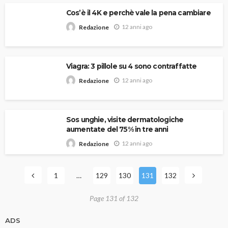
Cos’è il 4K e perchè vale la pena cambiare
12 anni ago
Redazione
Viagra: 3 pillole su 4 sono contraffatte
12 anni ago
Redazione
Sos unghie, visite dermatologiche
aumentate del 75% in tre anni
12 anni ago
Redazione
1
…
129
130
131
132
Page 131 of 132
ADS