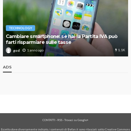
TECHNOLOGY
Cambiare smartphone: se hai la Partita IVA può
farti risparmiare sulle tasse
1.1K
1 anno ago
god
ADS
CONTATTI
-
RSS
-
Trovaci su Google+
Eccetto dove diversamente indicato, i contenuti di Befan.it sono rilasciati sotto Creative Commons