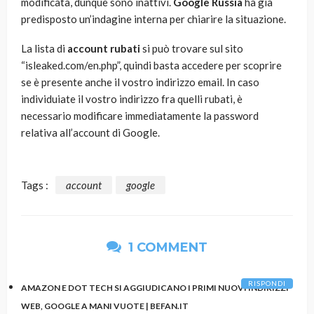
modificata, dunque sono inattivi.
Google
Russia
ha già
predisposto un’indagine interna per chiarire la situazione.
La lista di
account rubati
si può trovare sul sito
“isleaked.com/en.php”, quindi basta accedere per scoprire
se è presente anche il vostro indirizzo email. In caso
individuiate il vostro indirizzo fra quelli rubati, è
necessario modificare immediatamente la password
relativa all’account di Google.
Tags :
account
google
1 COMMENT
RISPONDI
AMAZON E DOT TECH SI AGGIUDICANO I PRIMI NUOVI INDIRIZZI
WEB, GOOGLE A MANI VUOTE | BEFAN.IT