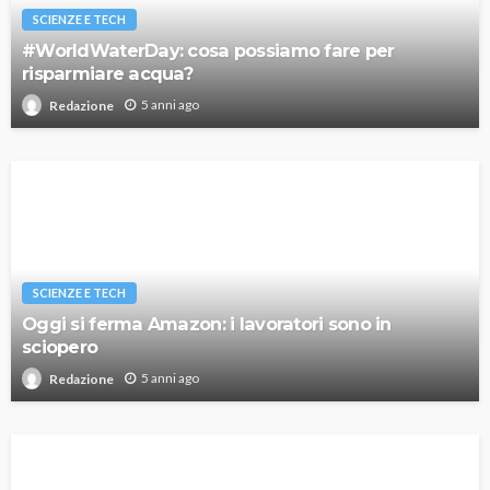
SCIENZE E TECH
#WorldWaterDay: cosa possiamo fare per
risparmiare acqua?
5 anni ago
Redazione
SCIENZE E TECH
Oggi si ferma Amazon: i lavoratori sono in
sciopero
5 anni ago
Redazione