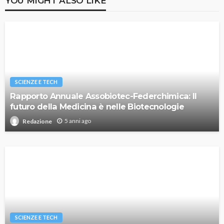
YOU MIGHT ALSO LIKE
SCIENZE E TECH
Rapporto Annuale Assobiotec-Federchimica: Il
futuro della Medicina è nelle Biotecnologie
5 anni ago
Redazione
SCIENZE E TECH