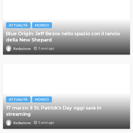
ATTUALITÀ
MONDO
Blue Origin: Jeff Bezos nello spazio con il lancio
della New Shepard
5 anni ago
Redazione
ATTUALITÀ
MONDO
17 marzo: il St. Patrick’s Day oggi sarà in
streaming
5 anni ago
Redazione