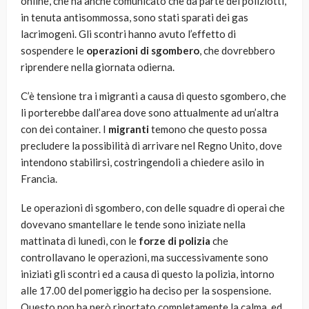
online, che ha anche comunicato che da parte dei poliziotti,
in tenuta antisommossa, sono stati sparati dei gas
lacrimogeni. Gli scontri hanno avuto l’effetto di
sospendere le
operazioni di sgombero
, che dovrebbero
riprendere nella giornata odierna.
C’è tensione tra i migranti a causa di questo sgombero, che
li porterebbe dall’area dove sono attualmente ad un’altra
con dei container. I
migranti
temono che questo possa
precludere la possibilità di arrivare nel Regno Unito, dove
intendono stabilirsi, costringendoli a chiedere asilo in
Francia.
Le operazioni di sgombero, con delle squadre di operai che
dovevano smantellare le tende sono iniziate nella
mattinata di lunedì, con le
forze di polizia
che
controllavano le operazioni, ma successivamente sono
iniziati gli scontri ed a causa di questo la polizia, intorno
alle 17.00 del pomeriggio ha deciso per la sospensione.
Questo non ha però riportato completamente la calma, ed