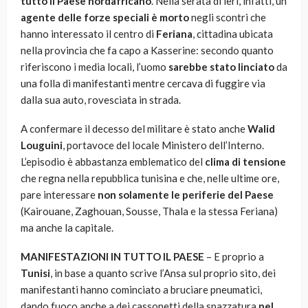
tutto il Paese nordafricano
. Nella serata di ieri, infatti, un
agente delle forze speciali è morto
negli scontri che
hanno interessato il centro di
Feriana
, cittadina ubicata
nella provincia che fa capo a Kasserine: secondo quanto
riferiscono i media locali, l’uomo
sarebbe stato linciato
da
una folla di manifestanti mentre cercava di fuggire via
dalla sua auto, rovesciata in strada.
A confermare il decesso del militare è stato anche
Walid
Louguini
, portavoce del locale Ministero dell’Interno.
L’episodio è abbastanza emblematico del
clima di tensione
che regna nella repubblica tunisina e che, nelle ultime ore,
pare interessare
non solamente le periferie del Paese
(Kairouane, Zaghouan, Sousse, Thala e la stessa Feriana)
ma anche la capitale.
MANIFESTAZIONI IN TUTTO IL PAESE
– E proprio a
Tunisi
, in base a quanto scrive l’Ansa sul proprio sito, dei
manifestanti hanno cominciato a bruciare pneumatici,
dando fuoco anche a dei cassonetti della spazzatura
nel