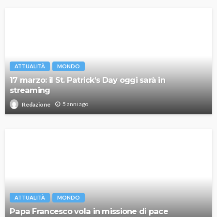
ATTUALITÀ
MONDO
17 marzo: il St. Patrick’s Day oggi sarà in
streaming
5 anni ago
Redazione
ATTUALITÀ
MONDO
Papa Francesco vola in missione di pace