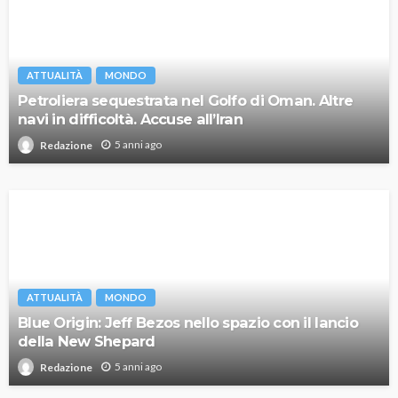
ATTUALITÀ
MONDO
Petroliera sequestrata nel Golfo di Oman. Altre
navi in difficoltà. Accuse all’Iran
5 anni ago
Redazione
ATTUALITÀ
MONDO
Blue Origin: Jeff Bezos nello spazio con il lancio
della New Shepard
5 anni ago
Redazione