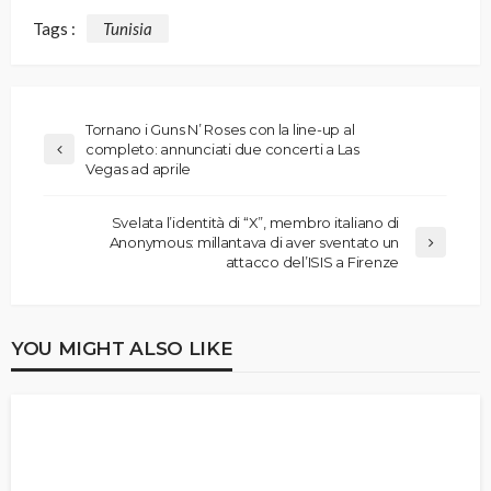
Tags :
Tunisia
Tornano i Guns N’ Roses con la line-up al
completo: annunciati due concerti a Las
Vegas ad aprile
Svelata l’identità di “X”, membro italiano di
Anonymous: millantava di aver sventato un
attacco del’ISIS a Firenze
YOU MIGHT ALSO LIKE