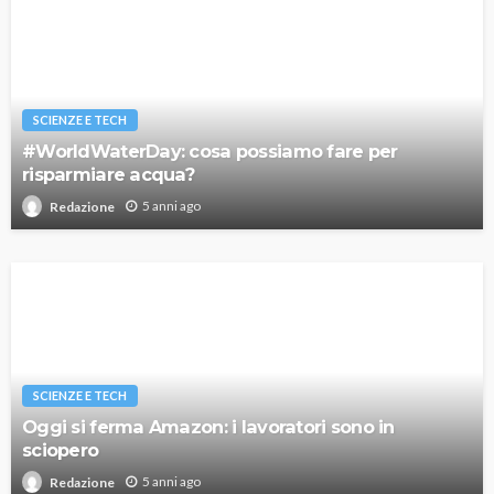
SCIENZE E TECH
#WorldWaterDay: cosa possiamo fare per
risparmiare acqua?
5 anni ago
Redazione
SCIENZE E TECH
Oggi si ferma Amazon: i lavoratori sono in
sciopero
5 anni ago
Redazione