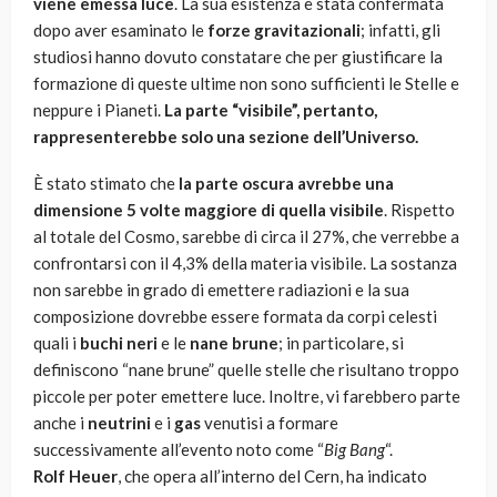
viene emessa luce
. La sua esistenza è stata confermata
dopo aver esaminato le
forze gravitazionali
; infatti, gli
studiosi hanno dovuto constatare che per giustificare la
formazione di queste ultime non sono sufficienti le Stelle e
neppure i Pianeti.
La parte “visibile”, pertanto,
rappresenterebbe solo una sezione dell’Universo.
È stato stimato che
la parte oscura avrebbe una
dimensione 5 volte maggiore di quella visibile
. Rispetto
al totale del Cosmo, sarebbe di circa il 27%, che verrebbe a
confrontarsi con il 4,3% della materia visibile. La sostanza
non sarebbe in grado di emettere radiazioni e la sua
composizione dovrebbe essere formata da corpi celesti
quali i
buchi neri
e le
nane brune
; in particolare, si
definiscono “nane brune” quelle stelle che risultano troppo
piccole per poter emettere luce. Inoltre, vi farebbero parte
anche i
neutrini
e i
gas
venutisi a formare
successivamente all’evento noto come “
Big Bang
“.
Rolf Heuer
, che opera all’interno del Cern, ha indicato