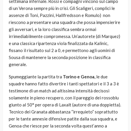
settimana infernale. Rossi e compagni vincono sul campo
di un Verona sempre più in crisi. Gli Scaligeri, complici le
assenze di Toni, Pazzini, Hallfredsson e Romulo) non
riescono a presentare una squadra che possa impensierire
gli avversari, e la loro classifica sembra ormai
irrimediabilmente compromessa. Un’autorete (di Marquez)
e una classica ripartenza viola finalizzata da Kalinic,
fissano il risultato sul 2 a 0, e permettono agli uomini di
Sousa di mantenere la seconda posizione in classifica
generale.
Spumeggiante la partita tra
Torino e Genoa,
le due
squadre hanno fatto divertire i tanti spettatori e il 3 a 3 è
testimone di un match ad altissima intensità decisosi
solamente in pieno recupero, con il pareggio dei rossoblu
giunto al 50° per opera di Laxalt (autore di una doppietta).
Tecnico dei Granata abbastanza “irrequieto” soprattutto
per le tante amnesie difensive patite dalla sua squadra, e
Genoa che riesce per la seconda volta quest’anno a