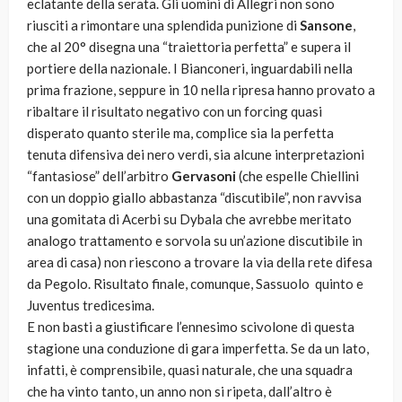
eclatante della serata. Gli uomini di Allegri non sono
riusciti a rimontare una splendida punizione di
Sansone
,
che al 20° disegna una “traiettoria perfetta” e supera il
portiere della nazionale. I Bianconeri, inguardabili nella
prima frazione, seppure in 10 nella ripresa hanno provato a
ribaltare il risultato negativo con un forcing quasi
disperato quanto sterile ma, complice sia la perfetta
tenuta difensiva dei nero verdi, sia alcune interpretazioni
“fantasiose” dell’arbitro
Gervasoni
(che espelle Chiellini
con un doppio giallo abbastanza “discutibile”, non ravvisa
una gomitata di Acerbi su Dybala che avrebbe meritato
analogo trattamento e sorvola su un’azione discutibile in
area di casa) non riescono a trovare la via della rete difesa
da Pegolo. Risultato finale, comunque, Sassuolo quinto e
Juventus tredicesima.
E non basti a giustificare l’ennesimo scivolone di questa
stagione una conduzione di gara imperfetta. Se da un lato,
infatti, è comprensibile, quasi naturale, che una squadra
che ha vinto tanto, un anno non si ripeta, dall’altro è