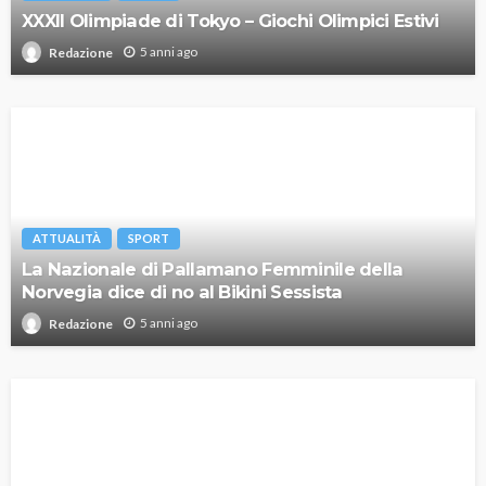
XXXII Olimpiade di Tokyo – Giochi Olimpici Estivi
5 anni ago
Redazione
ATTUALITÀ
SPORT
La Nazionale di Pallamano Femminile della
Norvegia dice di no al Bikini Sessista
5 anni ago
Redazione