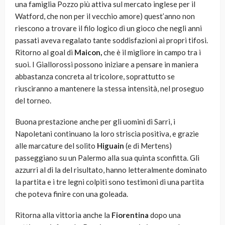
una famiglia Pozzo più attiva sul mercato inglese per il
Watford, che non per il vecchio amore) quest’anno non
riescono a trovare il filo logico di un gioco che negli anni
passati aveva regalato tante soddisfazioni ai propri tifosi.
Ritorno al goal di
Maicon,
che è il migliore in campo tra i
suoi. I Giallorossi possono iniziare a pensare in maniera
abbastanza concreta al tricolore, soprattutto se
riusciranno a mantenere la stessa intensità, nel proseguo
del torneo.
Buona prestazione anche per gli uomini di Sarri, i
Napoletani continuano la loro striscia positiva, e grazie
alle marcature del solito
Higuain
(e di Mertens)
passeggiano su un Palermo alla sua quinta sconfitta. Gli
azzurri al di la del risultato, hanno letteralmente dominato
la partita e i tre legni colpiti sono testimoni di una partita
che poteva finire con una goleada.
Ritorna alla vittoria anche la
Fiorentina
dopo una