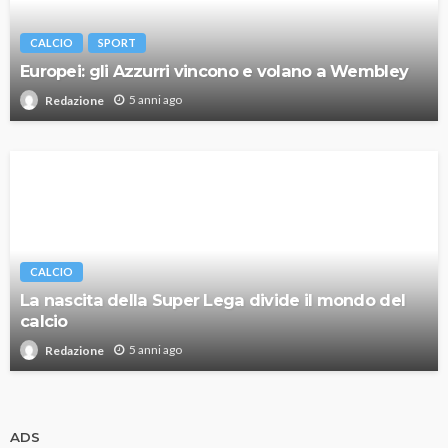
CALCIO
SPORT
Europei: gli Azzurri vincono e volano a Wembley
5 anni ago
Redazione
CALCIO
La nascita della Super Lega divide il mondo del
calcio
5 anni ago
Redazione
ADS