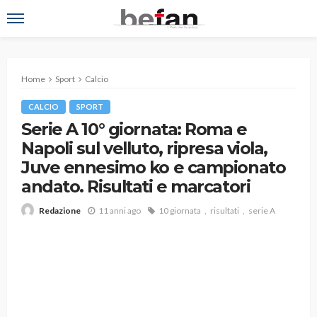
Home
Sport
Calcio
CALCIO
SPORT
Serie A 10° giornata: Roma e
Napoli sul velluto, ripresa viola,
Juve ennesimo ko e campionato
andato. Risultati e marcatori
11 anni ago
10 giornata
risultati
serie A
Redazione