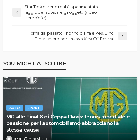
Star Trek diviene realtà: sperimentato
raggio per spostare gli oggetti (video
incredibile)
Torna dal passato il nonno di Fifa e Pes, Dino
Dini al lavoro per il nuovo Kick Off Revival
YOU MIGHT ALSO LIKE
AUTO
SPORT
MG alle Final 8 di Coppa Davis: tennis mondiale e
passione per l’automobilismo abbracciano la
stessa causa
9 mesi ago
god