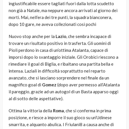
ingiustificabile essere tagliati fuori dalla lotta scudetto
non già a Natale, ma neppure ancora arrivati al giorno dei
morti. Mai, nell’era dei tre punti, la squadra bianconera,
dopo 10 gare, ne aveva collezionati così pochi
Nuovo stop anche per la
Lazio
, che sembra incapace di
trovare un risultato positivo in trasferta. Gli uomini di
Pioli perdono in casa di un’ottima Atalanta, capace di
imporsi dopo lo svantaggio iniziale. Gli Orobici riescono a
rimediare il goal di Biglia, e ribaltano una partita bella e
intensa. Laziali in difficoltà soprattutto nel reparto
avanzato, che si lasciano sorprendere nel finale da un
magnifico goal di
Gomez
(dopo aver permesso all’Atalanta
il pareggio, grazie ad un autogol di un Basta apparso oggi
al di sotto delle aspettative).
Ottima la vittoria della
Roma
, che si conferma in prima
posizione, e riesce a imporre il suo gioco su un’Udinese
smarrita, e alquanto abulica. I Friulani8 a causa anche di