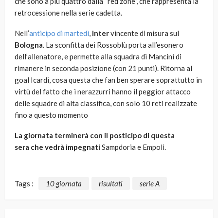
che sono a più quattro dalla “red zone”, che rappresenta la
retrocessione nella serie cadetta.
Nell’
anticipo di martedì
,
Inter
vincente di misura sul
Bologna
. La sconfitta dei Rossoblù porta all’esonero
dell’allenatore, e permette alla squadra di Mancini di
rimanere in seconda posizione (con 21 punti). Ritorna al
goal Icardi, cosa questa che fan ben sperare soprattutto in
virtù del fatto che i nerazzurri hanno il peggior attacco
delle squadre di alta classifica, con solo 10 reti realizzate
fino a questo momento
La giornata terminerà con il posticipo di questa
sera che vedrà impegnati
Sampdoria e Empoli.
Tags :
10 giornata
risultati
serie A