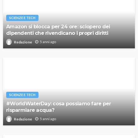
SCIENZE E TECH
Amazon si blocca per 24 ore: sciopero dei
dipendenti che rivendicano i propri diritti
5 anni ago
Redazione
SCIENZE E TECH
#WorldWaterDay: cosa possiamo fare per
risparmiare acqua?
5 anni ago
Redazione