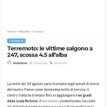
Home
Attualità
Cronaca
CRONACA
Terremoto: le vittime salgono a
247, scossa 4.5 all’alba
10 anni ago
terremoto
Redazione
La notte del 24 agosto sarà ricordata negli annali di storia
del nostro Paese come l’ennesima notte di terrore. Il
centro Italia ha tremato fino a raggiungere
i sei gradi
della scala Richter;
il
terremoto
, violentissimo, ha colto
gli abitanti durante il sonno e a causa di ciò molti non si