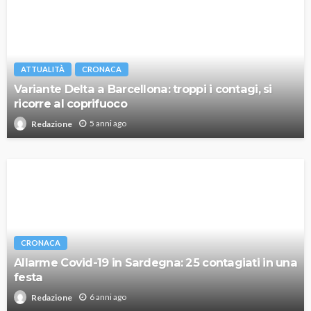
ATTUALITÀ
CRONACA
Variante Delta a Barcellona: troppi i contagi, si
ricorre al coprifuoco
5 anni ago
Redazione
CRONACA
Allarme Covid-19 in Sardegna: 25 contagiati in una
festa
6 anni ago
Redazione