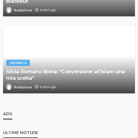
blackout
6 anni ago
Redazione
CRONACA
Silvia Romano libera: “Conversione all’Islam una
mia scelta”
6 anni ago
Redazione
ADS
ULTIME NOTIZIE