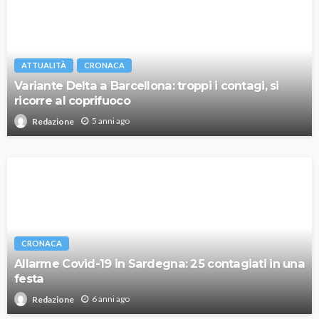
ATTUALITÀ
CRONACA
Variante Delta a Barcellona: troppi i contagi, si
ricorre al coprifuoco
5 anni ago
Redazione
CRONACA
Allarme Covid-19 in Sardegna: 25 contagiati in una
festa
6 anni ago
Redazione