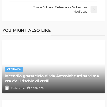
Torna Adriano Celentano, ‘Adrian’ su
Mediaset
YOU MIGHT ALSO LIKE
CRONACA
Incendio grattacielo di via Antonini: tutti salvi ma
ora c’è il rischio di crolli
5 anni ago
Redazione