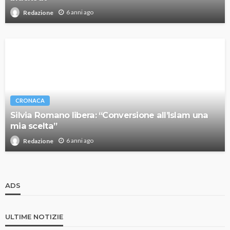
6 anni ago
Redazione
CRONACA
Silvia Romano libera: “Conversione all’Islam una
mia scelta”
6 anni ago
Redazione
ADS
ULTIME NOTIZIE