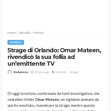
Home
Attualità
Mondo
MONDO
Strage di Orlando: Omar Mateen,
rivendicò la sua follia ad
un’emittente TV
10 anni ago
Orlando
strage
Redazione
Di oggi la notizia, confermata da fonti investigative, che
vedrebbe il killer
Omar Mateen
, un vigilante animato da
spirito omofobo, rivendicare la strage, mentre questa