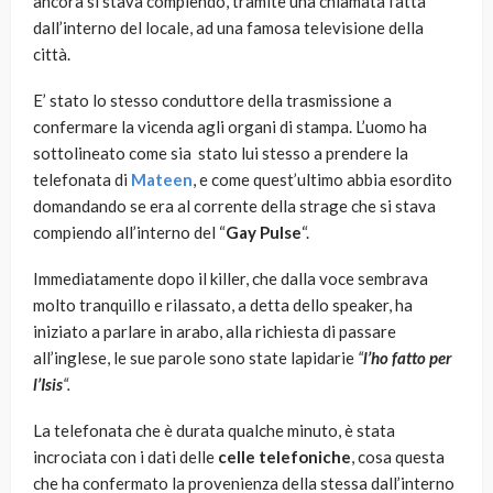
ancora si stava compiendo, tramite una chiamata fatta
dall’interno del locale, ad una famosa televisione della
città.
E’ stato lo stesso conduttore della trasmissione a
confermare la vicenda agli organi di stampa. L’uomo ha
sottolineato come sia stato lui stesso a prendere la
telefonata di
Mateen
, e come quest’ultimo abbia esordito
domandando se era al corrente della strage che si stava
compiendo all’interno del “
Gay Pulse
“.
Immediatamente dopo il killer, che dalla voce sembrava
molto tranquillo e rilassato, a detta dello speaker, ha
iniziato a parlare in arabo, alla richiesta di passare
all’inglese, le sue parole sono state lapidarie
“
l’ho fatto per
l’Isis
“.
La telefonata che è durata qualche minuto, è stata
incrociata con i dati delle
celle telefoniche
, cosa questa
che ha confermato la provenienza della stessa dall’interno