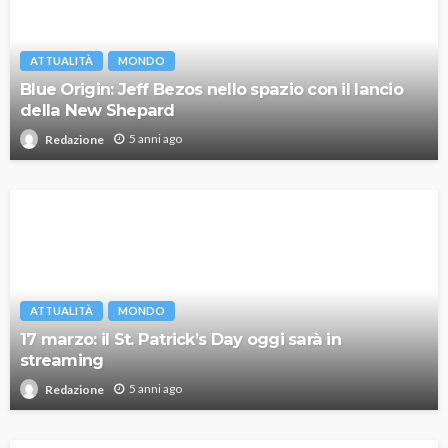
ATTUALITÀ
MONDO
Blue Origin: Jeff Bezos nello spazio con il lancio
della New Shepard
5 anni ago
Redazione
ATTUALITÀ
MONDO
17 marzo: il St. Patrick’s Day oggi sarà in
streaming
5 anni ago
Redazione