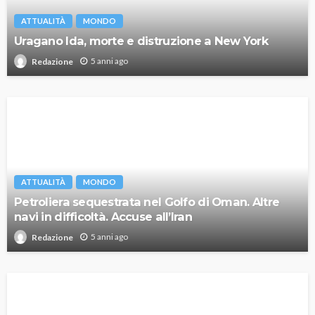
ATTUALITÀ
MONDO
Uragano Ida, morte e distruzione a New York
5 anni ago
Redazione
ATTUALITÀ
MONDO
Petroliera sequestrata nel Golfo di Oman. Altre
navi in difficoltà. Accuse all’Iran
5 anni ago
Redazione