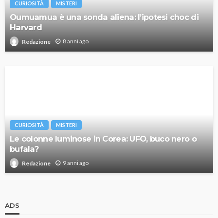
CURIOSITÀ
MISTERI
Oumuamua è una sonda aliena: l’ipotesi choc di
Harvard
8 anni ago
Redazione
CURIOSITÀ
MISTERI
Le colonne luminose in Corea: UFO, buco nero o
bufala?
9 anni ago
Redazione
ADS