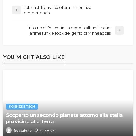
Jobs act: Rensi accellera, minoranza
permettendo
Il ritorno di Prince: in un doppio album le due
anime funk e rock del genio di Minneapolis
YOU MIGHT ALSO LIKE
SCIENZE E TECH
Scoperto un secondo pianeta attorno alla stella
più vicina alla Terra
7 anni ago
Redazione