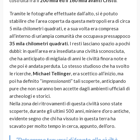
costruita fra il
200 mila ed il 160 mila avanti Cristo
.
Tramite le fotografie effettuate dall’alto, si è potuto
stabilire che l’area coperta da questa metropoli era di circa
5 mila chilometri quadrati, e a sua volta era compresa
all’interno di un’ampia comunità che occupava pressappoco
35 mila chilometri quadrati.
I resti lasciano spazio a pochi
dubbi: in quell’area era insediata una civiltà sconosciuta,
che ha anticipato di migliaia di anni le civiltà finora note e
che poi è andata perduta. Lo stesso studioso che ha svolto
le ricerche,
Michael Tellinger
, era scettico all’inizio, ma
poi ha definito “
impressionanti
” tali scoperte, anticipando
pure che non saranno ben accette dagli ambienti ufficiali di
archeologi e storici.
Nella zona dei ritrovamenti di questa civiltà sono state
scoperte, durante gli ultimi 500 anni, miniere d’oro antiche,
evidente segno che chi ha vissuto in questa terra ha
scavato per molto tempo in cerca, appunto, dell’oro.
“
Potremmo trovarci di fronte alla civiltà