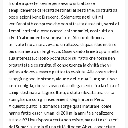
fronte a queste rovine pensavano si trattasse
semplicemente di recinti destinati al bestiame, costruiti da
popolazioni ben più recenti. Solamente negli ultimi
vent’anni si è compreso che non si tratta di recinti,
bensì di
templi antichi e osservatori astronomici, costruiti da
civiltà al momento sconosciute
. Alcune delle mura
arrivate fino a noi avevano un altezza di quasi due metri e
più di un metro di larghezza. Osservando la metropoli nella
sua interezza, ci sono pochi dubbi sul fatto che fosse ben
progettata e costruita, di conseguenza la civiltà che vi
abitava doveva essere piuttosto evoluta. Alle costruzioni
si aggiungono le
strade, alcune delle quali lunghe sino a
cento miglia
, che servivano da collegamento fra la città e i
campi destinati all’agricoltura; è stata rilevata una certa
somiglianza con gli insediamenti degli
Inca
in Perù.
A questo punto la domanda sorge quasi naturale: come
hanno fatto esseri umani di 200 mila anni fa a realizzare
tutto ciò? Una risposta certa non esiste, ma nei
testi sacri
dei Sumeri
si parla di una città di nome
Abzu,
conosciuta