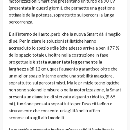
motorizzazioni Smart che presentano un turbo da 90 Cv
(presentata in questi giorni), che permette una gestione
ottimale della potenza, soprattutto sui percorsi a lunga
percorrenza.
È all’interno dell’auto, però, che la nuova Smart dà il meglio
di sè. Per iniziare le soluzioni stilistiche hanno
accresciuto lo spazio uti
le
(che adesso arriva a ben il 77 %
dello spazio totale), inoltre nella costruzione in fase
progettuale
è stata aumentata leggermente la
larghezza
(di 12 cm), quest’aumento garantisce oltre che
un miglior spazio interno anche una stabilità maggiore,
soprattutto sui percorsi misti. Ma le primizie tecnologiche
non sono solo nelle misure o nella motorizzazione, la Smart
presenta un diametro di sterzata alquanto ridotto, (8.65
mt), funzione pensata soprattutto per l’uso cittadino e
sicuramente che consente un’agilità nel traffico
sconosciuta agli altri modelli.
La macchina presenta inoltre un’accessibilità migliorata,