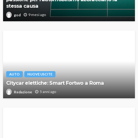
stessa causa
9 mesi ago
god
AUTO
NUOVE USCITE
Citycar elettiche: Smart Fortwo a Roma
5 anni ago
Redazione