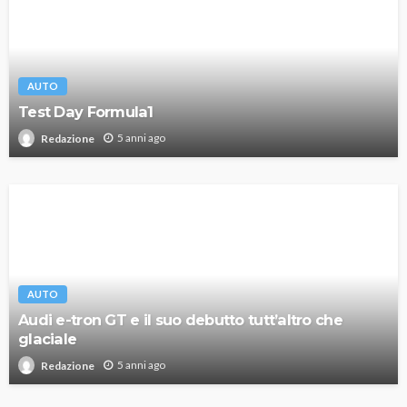
AUTO
Test Day Formula1
5 anni ago
Redazione
AUTO
Audi e-tron GT e il suo debutto tutt’altro che
glaciale
5 anni ago
Redazione