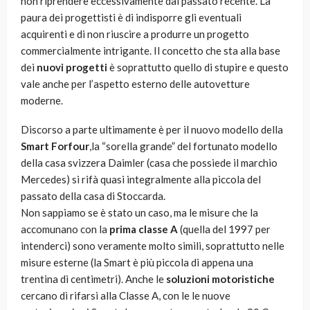
non riprendere eccessivamente dal passato recente. La
paura dei progettisti è di indisporre gli eventuali
acquirenti e di non riuscire a produrre un progetto
commercialmente intrigante. Il concetto che sta alla base
dei
nuovi progetti
è soprattutto quello di stupire e questo
vale anche per l’aspetto esterno delle autovetture
moderne.
Discorso a parte ultimamente è per il nuovo modello della
Smart Forfour
,la “sorella grande” del fortunato modello
della casa svizzera Daimler (casa che possiede il marchio
Mercedes) si rifà quasi integralmente alla piccola del
passato della casa di Stoccarda.
Non sappiamo se è stato un caso, ma le misure che la
accomunano con la
prima classe A
(quella del 1997 per
intenderci) sono veramente molto simili, soprattutto nelle
misure esterne (la Smart è più piccola di appena una
trentina di centimetri). Anche le
soluzioni motoristiche
cercano di rifarsi alla Classe A, con le le nuove