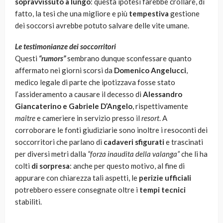
sopravvissuto a lungo
: questa ipotesi farebbe crollare, di
fatto, la tesi che una migliore e più
tempestiva
gestione
dei soccorsi avrebbe potuto salvare delle vite umane.
Le testimonianze dei soccorritori
Questi
“rumors”
sembrano dunque sconfessare quanto
affermato nei giorni scorsi da
Domenico Angelucci
,
medico legale di parte che ipotizzava fosse stato
l’assideramento a causare il decesso di
Alessandro
Giancaterino e Gabriele D’Angelo
, rispettivamente
maître
e cameriere in servizio presso il
resort
. A
corroborare le fonti giudiziarie sono inoltre i resoconti dei
soccorritori che parlano di
cadaveri sfigurati
e trascinati
per diversi metri dalla
“forza inaudita della valanga”
che li ha
colti
di sorpresa
: anche per questo motivo, al fine di
appurare con chiarezza tali aspetti, le
perizie ufficiali
potrebbero essere consegnate oltre i
tempi tecnici
stabiliti.