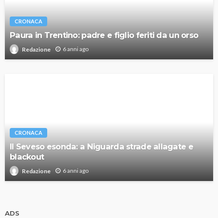
CRONACA
Paura in Trentino: padre e figlio feriti da un orso
6 anni ago
Redazione
CRONACA
Il Seveso esonda: a Niguarda strade allagate e
blackout
6 anni ago
Redazione
ADS