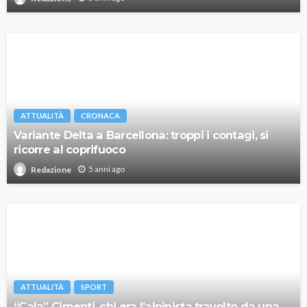
ATTUALITÀ
CRONACA
Variante Delta a Barcellona: troppi i contagi, si
ricorre al coprifuoco
5 anni ago
Redazione
ATTUALITÀ
SPORT
“Cala” Cimenti, chi era l’alpinista travolto da una