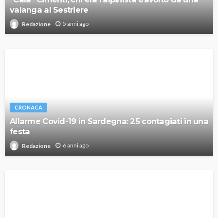
valanga al Sestriere
5 anni ago
Redazione
CRONACA
Allarme Covid-19 in Sardegna: 25 contagiati in una
festa
6 anni ago
Redazione