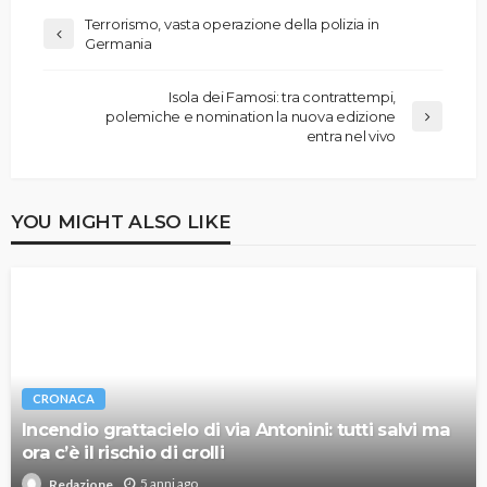
Terrorismo, vasta operazione della polizia in
Germania
Isola dei Famosi: tra contrattempi,
polemiche e nomination la nuova edizione
entra nel vivo
YOU MIGHT ALSO LIKE
CRONACA
Incendio grattacielo di via Antonini: tutti salvi ma
ora c’è il rischio di crolli
5 anni ago
Redazione