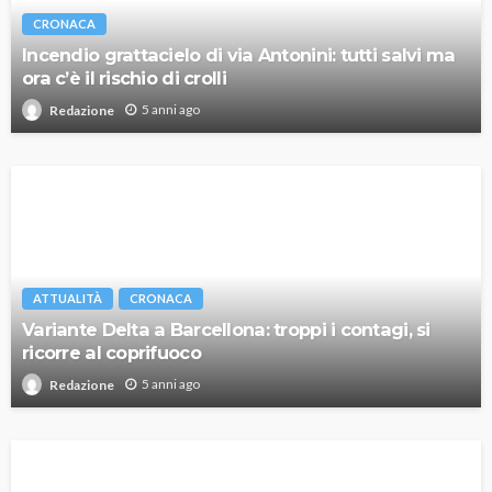
CRONACA
Incendio grattacielo di via Antonini: tutti salvi ma
ora c’è il rischio di crolli
5 anni ago
Redazione
ATTUALITÀ
CRONACA
Variante Delta a Barcellona: troppi i contagi, si
ricorre al coprifuoco
5 anni ago
Redazione