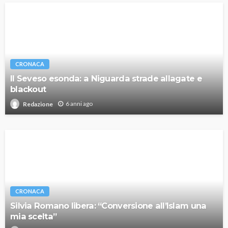
CRONACA
Il Seveso esonda: a Niguarda strade allagate e
blackout
6 anni ago
Redazione
CRONACA
Silvia Romano libera: “Conversione all’Islam una
mia scelta”