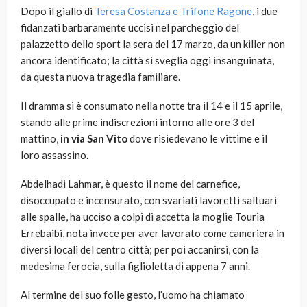
Dopo il giallo di
Teresa Costanza e Trifone Ragone
, i due
fidanzati barbaramente uccisi nel parcheggio del
palazzetto dello sport la sera del 17 marzo, da un killer non
ancora identificato; la città si sveglia oggi insanguinata,
da questa nuova tragedia familiare.
Il dramma si è consumato nella notte tra il 14 e il 15 aprile,
stando alle prime indiscrezioni intorno alle ore 3 del
mattino,
in via San Vito
dove risiedevano le vittime e il
loro assassino.
Abdelhadi Lahmar, è questo il nome del carnefice,
disoccupato e incensurato, con svariati lavoretti saltuari
alle spalle, ha ucciso a colpi di accetta la moglie Touria
Errebaibi, nota invece per aver lavorato come cameriera in
diversi locali del centro città; per poi accanirsi, con la
medesima ferocia, sulla figlioletta di appena 7 anni.
Al termine del suo folle gesto, l’uomo ha chiamato