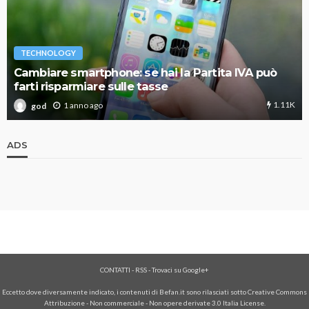
TECHNOLOGY
Cambiare smartphone: se hai la Partita IVA può
farti risparmiare sulle tasse
1.11K
1 anno ago
god
ADS
CONTATTI
-
RSS
-
Trovaci su Google+
Eccetto dove diversamente indicato, i contenuti di Befan.it sono rilasciati sotto Creative Commons
Attribuzione - Non commerciale - Non opere derivate 3.0 Italia License.