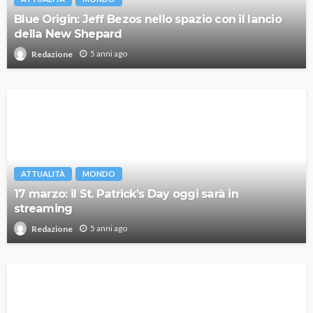
Blue Origin: Jeff Bezos nello spazio con il lancio
della New Shepard
5 anni ago
Redazione
ATTUALITÀ
MONDO
17 marzo: il St. Patrick’s Day oggi sarà in
streaming
5 anni ago
Redazione