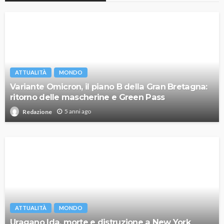
ATTUALITÀ
MONDO
Variante Omicron, il piano B della Gran Bretagna:
ritorno delle mascherine e Green Pass
5 anni ago
Redazione
ATTUALITÀ
MONDO
Uragano Ida, morte e distruzione a New York