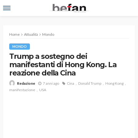
Home
Attualità
Mondo
MONDO
Trump a sostegno dei
manifestanti di Hong Kong. La
reazione della Cina
7 anni ago
Cina
Donald Trump
Hong Kong
Redazione
manifestazione
USA