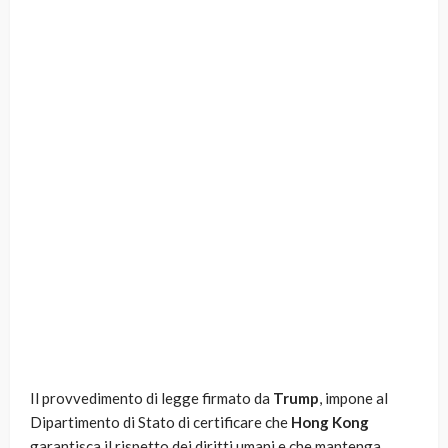
Il provvedimento di legge firmato da
Trump
, impone al
Dipartimento di Stato di certificare che
Hong Kong
garantisca il rispetto dei diritti umani e che mantenga