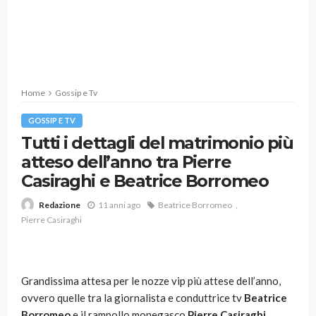
Home
Gossip e Tv
GOSSIP E TV
Tutti i dettagli del matrimonio più
atteso dell’anno tra Pierre
Casiraghi e Beatrice Borromeo
11 anni ago
Beatrice Borromeo
Redazione
Pierre Casiraghi
Grandissima attesa per le nozze vip più attese dell’anno,
ovvero quelle tra la giornalista e conduttrice tv
Beatrice
Borromeo
e il rampollo monegasco
Pierre Casiraghi
.