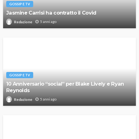
GOSSIP E TV
Jasmine Carrisi ha contratto il Covid
5 anni ago
Redazione
GOSSIP E TV
10 Anniversario “social” per Blake Lively e Ryan
Reynolds
5 anni ago
Redazione