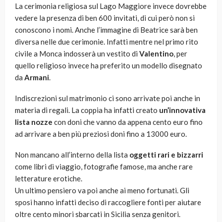
La cerimonia religiosa sul Lago Maggiore invece dovrebbe
vedere la presenza di ben 600 invitati, di cui però non si
conoscono i nomi. Anche l’immagine di Beatrice sarà ben
diversa nelle due cerimonie. Infatti mentre nel primo rito
civile a Monca indosserà un vestito di
Valentino
, per
quello religioso invece ha preferito un modello disegnato
da
Armani
.
Indiscrezioni sul matrimonio ci sono arrivate poi anche in
materia di regali. La coppia ha infatti creato
un’innovativa
lista nozze
con doni che vanno da appena cento euro fino
ad arrivare a ben più preziosi doni fino a 13000 euro.
Non mancano all’interno della lista
oggetti rari e bizzarri
come libri di viaggio, fotografie famose, ma anche rare
letterature erotiche.
Un ultimo pensiero va poi anche ai meno fortunati. Gli
sposi hanno infatti deciso di raccogliere fonti per aiutare
oltre cento minori sbarcati in Sicilia senza genitori.