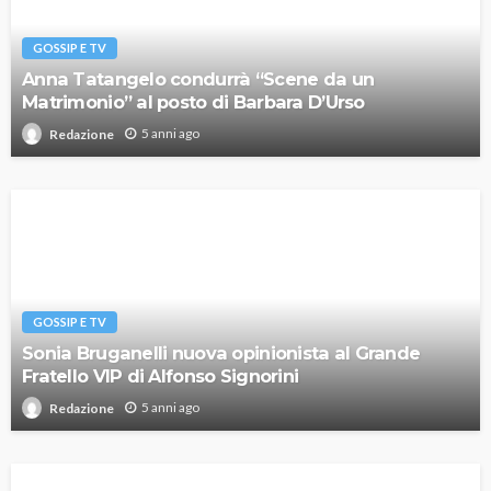
GOSSIP E TV
Anna Tatangelo condurrà “Scene da un
Matrimonio” al posto di Barbara D’Urso
5 anni ago
Redazione
GOSSIP E TV
Sonia Bruganelli nuova opinionista al Grande
Fratello VIP di Alfonso Signorini
5 anni ago
Redazione