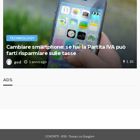
TECHNOLOGY
Cambiare smartphone: se hai la Partita IVA può
farti risparmiare sulle tasse
1.1K
1 anno ago
god
ADS
CONTATTI
-
RSS
-
Trovaci su Google+