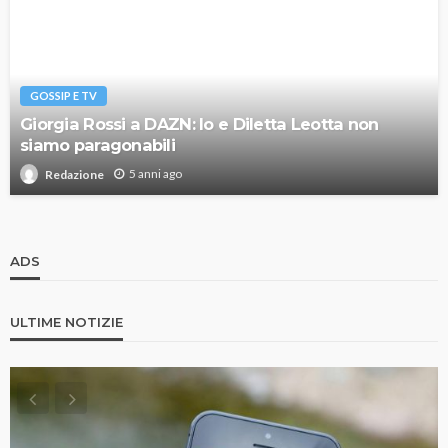
GOSSIP E TV
Giorgia Rossi a DAZN: Io e Diletta Leotta non
siamo paragonabili
5 anni ago
Redazione
ADS
ULTIME NOTIZIE