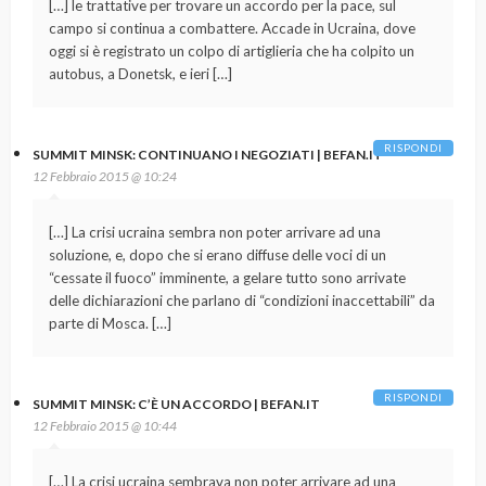
[…] le trattative per trovare un accordo per la pace, sul
campo si continua a combattere. Accade in Ucraina, dove
oggi si è registrato un colpo di artiglieria che ha colpito un
autobus, a Donetsk, e ieri […]
RISPONDI
SUMMIT MINSK: CONTINUANO I NEGOZIATI | BEFAN.IT
12 Febbraio 2015 @ 10:24
[…] La crisi ucraina sembra non poter arrivare ad una
soluzione, e, dopo che si erano diffuse delle voci di un
“cessate il fuoco” imminente, a gelare tutto sono arrivate
delle dichiarazioni che parlano di “condizioni inaccettabili” da
parte di Mosca. […]
RISPONDI
SUMMIT MINSK: C’È UN ACCORDO | BEFAN.IT
12 Febbraio 2015 @ 10:44
[…] La crisi ucraina sembrava non poter arrivare ad una