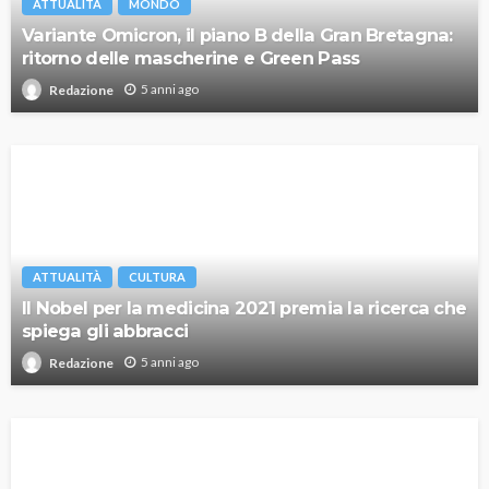
ATTUALITÀ
MONDO
Variante Omicron, il piano B della Gran Bretagna:
ritorno delle mascherine e Green Pass
5 anni ago
Redazione
ATTUALITÀ
CULTURA
Il Nobel per la medicina 2021 premia la ricerca che
spiega gli abbracci
5 anni ago
Redazione