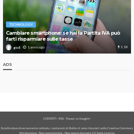
TECHNOLOGY
Cambiare smartphone: se hai la Partita IVA può
farti risparmiare sulle tasse
1.1K
1 anno ago
god
ADS
CONTATTI
-
RSS
-
Trovaci su Google+
Eccetto dove diversamente indicato, i contenuti di Befan.it sono rilasciati sotto Creative Commons
Attribuzione - Non commerciale - Non opere derivate 3.0 Italia License.