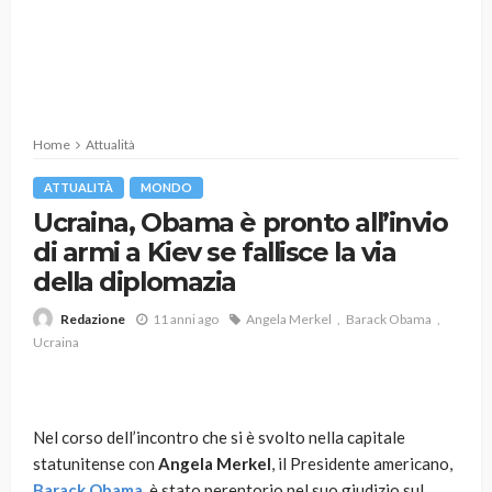
Home
Attualità
ATTUALITÀ
MONDO
Ucraina, Obama è pronto all’invio
di armi a Kiev se fallisce la via
della diplomazia
11 anni ago
Angela Merkel
Barack Obama
Redazione
Ucraina
Nel corso dell’incontro che si è svolto nella capitale
statunitense con
Angela Merkel
, il Presidente americano,
Barack Obama
, è stato perentorio nel suo giudizio sul