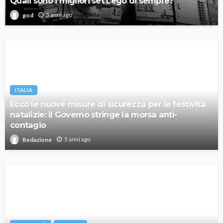
Quali sono i migliori set Lego di sempre?
3 anni ago
god
ITALIA
Ecco le nuove misure di sicurezza per le festività
natalizie: il Governo stringe la morsa anti-
contagio
5 anni ago
Redazione