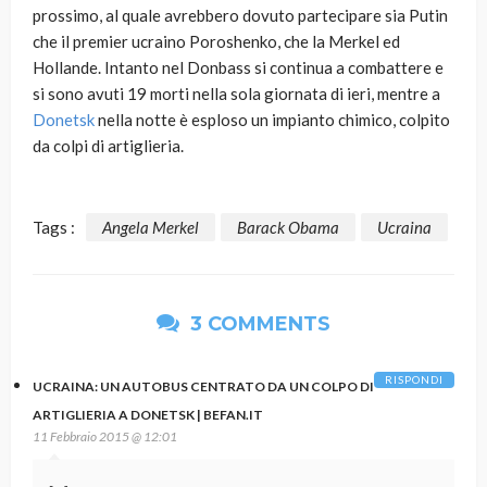
prossimo, al quale avrebbero dovuto partecipare sia Putin
che il premier ucraino Poroshenko, che la Merkel ed
Hollande. Intanto nel Donbass si continua a combattere e
si sono avuti 19 morti nella sola giornata di ieri, mentre a
Donetsk
nella notte è esploso un impianto chimico, colpito
da colpi di artiglieria.
Tags :
Angela Merkel
Barack Obama
Ucraina
3 COMMENTS
RISPONDI
UCRAINA: UN AUTOBUS CENTRATO DA UN COLPO DI
ARTIGLIERIA A DONETSK | BEFAN.IT
11 Febbraio 2015 @ 12:01