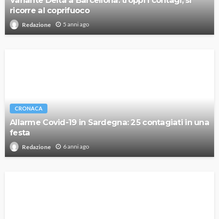
Variante Delta a Barcellona: troppi i contagi, si
ricorre al coprifuoco
5 anni ago
Redazione
CRONACA
Allarme Covid-19 in Sardegna: 25 contagiati in una
festa
6 anni ago
Redazione