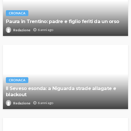
CRONACA
Paura in Trentino: padre e figlio feriti da un orso
6 anni ago
Redazione
CRONACA
Il Seveso esonda: a Niguarda strade allagate e
blackout
6 anni ago
Redazione