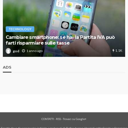
TECHNOLOGY
Cambiare smartphone: se hai la Partita IVA può
farti risparmiare sulle tasse
1.1K
1 anno ago
god
ADS
CONTATTI
-
RSS
-
Trovaci su Google+
Eccetto dove diversamente indicato, i contenuti di Befan.it sono rilasciati sotto Creative Commons