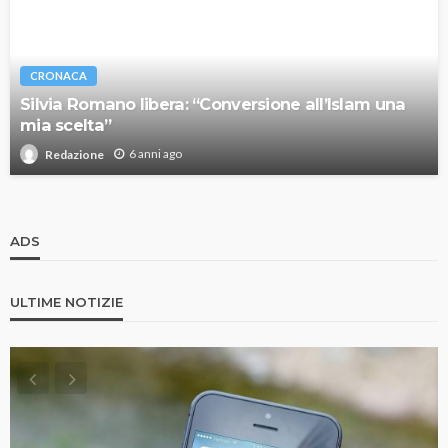
CRONACA
Silvia Romano libera: “Conversione all’Islam una
mia scelta”
6 anni ago
Redazione
ADS
ULTIME NOTIZIE