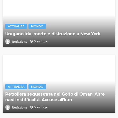
ATTUALITÀ
MONDO
Uragano Ida, morte e distruzione a New York
5 anni ago
Redazione
ATTUALITÀ
MONDO
Petroliera sequestrata nel Golfo di Oman. Altre
navi in difficoltà. Accuse all’Iran
5 anni ago
Redazione