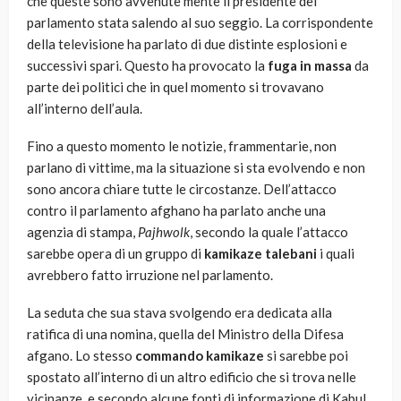
che queste sono avvenute mente il presidente del
parlamento stata salendo al suo seggio. La corrispondente
della televisione ha parlato di due distinte esplosioni e
successivi spari. Questo ha provocato la
fuga in massa
da
parte dei politici che in quel momento si trovavano
all’interno dell’aula.
Fino a questo momento le notizie, frammentarie, non
parlano di vittime, ma la situazione si sta evolvendo e non
sono ancora chiare tutte le circostanze. Dell’attacco
contro il parlamento afghano ha parlato anche una
agenzia di stampa,
Pajhwolk
, secondo la quale l’attacco
sarebbe opera di un gruppo di
kamikaze talebani
i quali
avrebbero fatto irruzione nel parlamento.
La seduta che sua stava svolgendo era dedicata alla
ratifica di una nomina, quella del Ministro della Difesa
afgano. Lo stesso
commando kamikaze
si sarebbe poi
spostato all’interno di un altro edificio che si trova nelle
vicinanze, e secondo alcune fonti di informazione di Kabul,