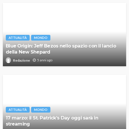
ATTUALITÀ
MONDO
Blue Origin: Jeff Bezos nello spazio con il lancio
della New Shepard
5 anni ago
Redazione
ATTUALITÀ
MONDO
17 marzo: il St. Patrick’s Day oggi sarà in
streaming