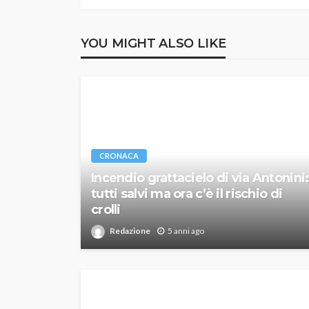
YOU MIGHT ALSO LIKE
CRONACA
Incendio grattacielo di via Antonini:
tutti salvi ma ora c’è il rischio di
crolli
Redazione
5 anni ago