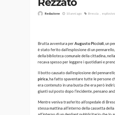
Rezzato
Redazione
10 anni ago
Brescia
esplosivo
Brutta avventura per
Augusto Piccioli
, un p
è stato ferito dall’esplosione di un pennarello
VARIE
della biblioteca comunale della cittadina, nella
Robot tagliaerba: 
recava spesso per leggere i quotidiani e prend
scegliere per il tu
Il botto causato dall’esplosione del pennarello
god
1 anno ago
pirica
, ha fatto spaventare tutte le persone ch
era contenuto in una busta che era però indirizz
giunti sul posto dopo l’incidente, pensano an
Mentre veniva trasferito all’ospedale di Bresc
stessa mattina all’interno della cassetta della 
all’interno di un depliant pubblicitario che 