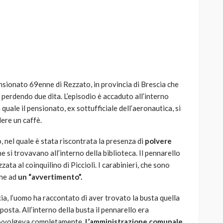
AUTO
SPORT
MG alle Final 8 di Coppa
ensionato 69enne di Rezzato, in provincia di Brescia che
Davis: tennis mondiale e
, perdendo due dita. L’episodio è accaduto all’interno
passione per
 quale il pensionato, ex sottufficiale dell’aeronautica, si
quale
l’automobilismo
ere un caffè.
o prato
abbracciano la stessa causa
, nel quale è stata riscontrata la presenza di
polvere
785
582
god
9 mesi ago
e si trovavano all’interno della biblioteca. Il pennarello
ata al coinquilino di Piccioli. I carabinieri, che sono
che ad
un “avvertimento”.
ia, l’uomo ha raccontato di aver trovato la busta quella
posta. All’interno della busta il pennarello era
lo avvolgeva completamente.
L’amministrazione comunale