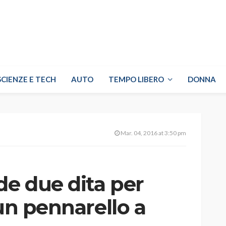
SCIENZE E TECH
AUTO
TEMPO LIBERO
DONNA
Mar. 04, 2016 at 3:50 pm
e due dita per
 un pennarello a