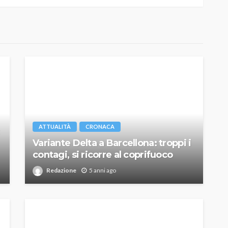
ATTUALITÀ
CRONACA
Variante Delta a Barcellona: troppi i
contagi, si ricorre al coprifuoco
Redazione
5 anni ago