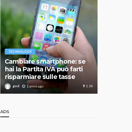
VARIE
TECHNOLOGY
Migliori r
Cambiare smartphone: se
guida agg
hai la Partita IVA può farti
scegliere
risparmiare sulle tasse
perfetto
1.1K
god
god
1 anno ago
1 an
ADS