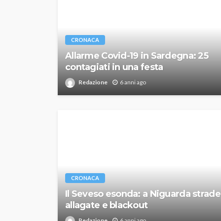
CRONACA
Allarme Covid-19 in Sardegna: 25
contagiati in una festa
Redazione
6 anni ago
CRONACA
Il Seveso esonda: a Niguarda strade
allagate e blackout
Redazione
6 anni ago