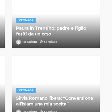
CRONACA
Paura in Trentino: padre e figlio
feriti da un orso
Redazione
6 anni ago
CRONACA
Silvia Romano libera: “Conversione
all’Islam una mia scelta”
Redazione
6 anni ago