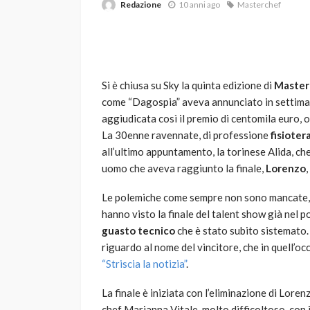
Redazione
10 anni ago
Masterchef
Si è chiusa su Sky la quinta edizione di
Master
come “Dagospia” aveva annunciato in settima
aggiudicata così il premio di centomila euro, olt
La 30enne ravennate, di professione
fisioter
VARIE
all’ultimo appuntamento, la torinese Alida, che 
Robot tagliaerba: 
uomo che aveva raggiunto la finale,
Lorenzo
scegliere per il tu
Le polemiche come sempre non sono mancate, v
god
1 anno ago
hanno visto la finale del talent show già nel p
guasto tecnico
che è stato subito sistemato.
riguardo al nome del vincitore, che in quell’o
“Striscia la notizia”
.
La finale è iniziata con l’eliminazione di Loren
chef Marianna Vitale, molto difficoltoso, con i