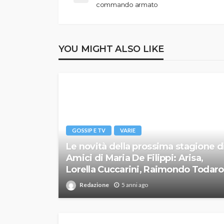
commando armato
YOU MIGHT ALSO LIKE
GOSSIP E TV
VARIE
Le novità della prossima stagione d
Amici di Maria De Filippi: Arisa,
Lorella Cuccarini, Raimondo Todaro
Redazione
5 anni ago