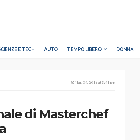
SCIENZE E TECH
AUTO
TEMPO LIBERO
DONNA
Mar. 04, 2016 at 3:41 pm
inale di Masterchef
a