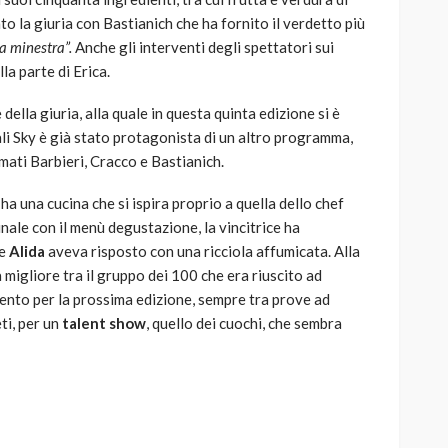
 la giuria con Bastianich che ha fornito il verdetto più
a minestra”.
Anche gli interventi degli spettatori sui
a parte di Erica.
ella giuria, alla quale in questa quinta edizione si è
nali Sky è già stato protagonista di un altro programma,
mati Barbieri, Cracco e Bastianich.
 ha una cucina che si ispira proprio a quella dello chef
finale con il menù degustazione, la vincitrice ha
re
Alida
aveva risposto con una ricciola affumicata. Alla
a migliore tra il gruppo dei 100 che era riuscito ad
mento per la prossima edizione, sempre tra prove ad
ti, per un
talent show
, quello dei cuochi, che sembra