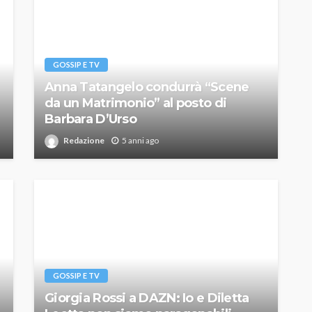
GOSSIP E TV
Anna Tatangelo condurrà “Scene
da un Matrimonio” al posto di
Barbara D’Urso
Redazione
5 anni ago
GOSSIP E TV
Giorgia Rossi a DAZN: Io e Diletta