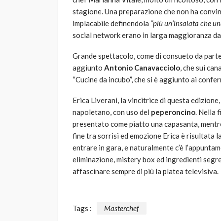
stagione. Una preparazione che non ha convinto
implacabile definendola
“più un’insalata che un
social network erano in larga maggioranza dall
Grande spettacolo, come di consueto da parte d
aggiunto
Antonio Canavacciolo
, che sui ca
“Cucine da incubo”, che si è aggiunto ai confer
Erica Liverani, la vincitrice di questa edizione,
napoletano, con uso del
peperoncino
. Nella 
presentato come piatto una capasanta, ment
fine tra sorrisi ed emozione Erica è risultata l
entrare in gara, e naturalmente c’è l’appunta
eliminazione, mistery box ed ingredienti segre
affascinare sempre di più la platea televisiva.
Tags :
Masterchef