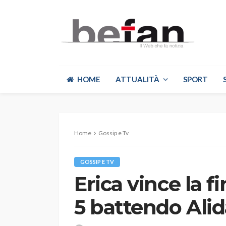
HOME
ATTUALITÀ
SPORT
Home
Gossip e Tv
GOSSIP E TV
Erica vince la f
5 battendo Alid