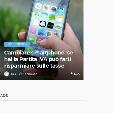
VARIE
TECHNOLOGY
Migliori r
Cambiare smartphone: se
guida agg
hai la Partita IVA può farti
scegliere
risparmiare sulle tasse
perfetto
1.1K
god
god
1 anno ago
1 an
ADS