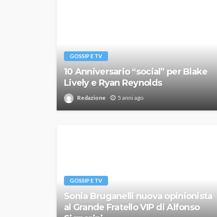
GOSSIP E TV
10 Anniversario “social” per Blake
Lively e Ryan Reynolds
Redazione
5 anni ago
GOSSIP E TV
Sonia Bruganelli nuova opinionista
al Grande Fratello VIP di Alfonso