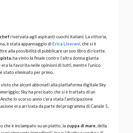
chef
riservata agli aspiranti cuochi italiani. La vittoria,
AUTO
SPORT
na, è stata appannaggio di
Erica Liverani
, che si è
MG alle Final 8 di Coppa
re alla possibilità di pubblicare un suo libro di ricette.
Davis: tennis mondiale e
apista
, ha vinto la finale contro l’altra donna giunta
passione per
era la favorita nelle opinioni di tutti, mentre l’unico
quale
l’automobilismo
, è stato eliminato per primo.
o prato
abbracciano la stessa causa
isto che alcuni abbonati alla piattaforma digitale Sky
786
583
god
9 mesi ago
omeriggio; Sky ha precisato che si è trattato di un
 Anche lo scorso anno c’era stata l’anticipazione
ccasione era arrivata da parte del programma di Canale 5,
zo che è inciampato su un piatto, la
zuppa di mare
, della
 suoi cinquanta ingredienti, tra cui frutta e verdura di