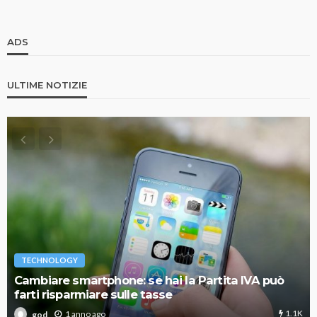
ADS
ULTIME NOTIZIE
TECHNOLOGY
Cambiare smartphone: se hai la Partita IVA può
farti risparmiare sulle tasse
1.1K
1 anno ago
god