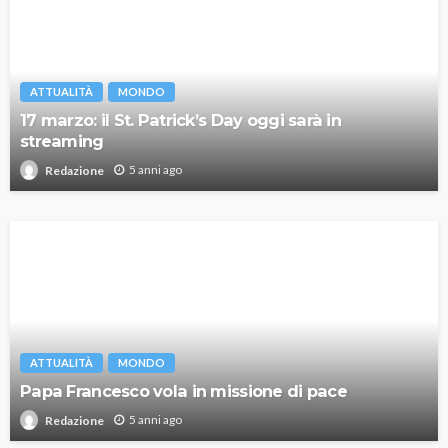
ATTUALITÀ
MONDO
17 marzo: il St. Patrick’s Day oggi sarà in
streaming
5 anni ago
Redazione
ATTUALITÀ
MONDO
Papa Francesco vola in missione di pace
5 anni ago
Redazione