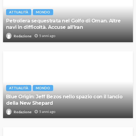
ATTUALITÀ
MONDO
Petroliera sequestrata nel Golfo di Oman. Altre
navi in difficoltà. Accuse all’Iran
5 anni ago
Redazione
ATTUALITÀ
MONDO
Blue Origin: Jeff Bezos nello spazio con il lancio
della New Shepard
5 anni ago
Redazione