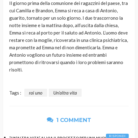
Il giorno prima della comunione dei ragazzini del paese, tra
cui Camilla e Brandon, Emma si reca a casa di Antonio,
guarito, tornato per un solo giorno. I due trascorrono la
notte insieme e la mattina dopo, all’uscita dalla chiesa,
Emma si reca al porto per il saluto ad Antonio. L’uomo deve
restare con la moglie, ricoverata in una clinica psichiatrica,
ma promette ad Emma nel di non dimenticarla. Emma e
Antonio vogliono un futuro insieme ed entrambi
promettono di ritrovarsi quando i loro problemi saranno
risolti.
Tags :
rai uno
Un'altra vita
1 COMMENT
RISPONDI
“UN’ALTRA VITA” AL VIA IL PROGETTO PER UNA NUOVA