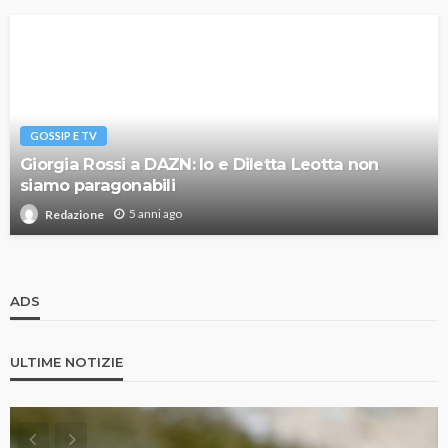
GOSSIP E TV
Giorgia Rossi a DAZN: Io e Diletta Leotta non
siamo paragonabili
5 anni ago
Redazione
ADS
ULTIME NOTIZIE