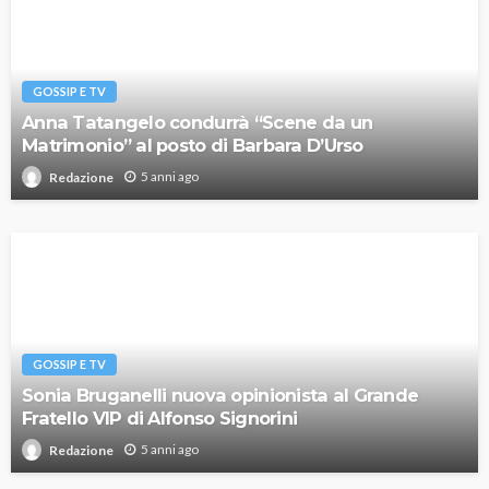
GOSSIP E TV
Anna Tatangelo condurrà “Scene da un
Matrimonio” al posto di Barbara D’Urso
5 anni ago
Redazione
GOSSIP E TV
Sonia Bruganelli nuova opinionista al Grande
Fratello VIP di Alfonso Signorini
5 anni ago
Redazione