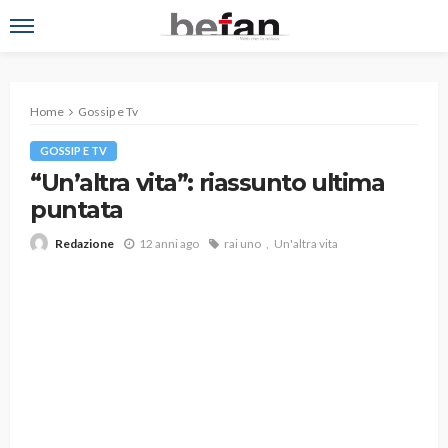
Home
Gossip e Tv
GOSSIP E TV
“Un’altra vita”: riassunto ultima
puntata
12 anni ago
rai uno
Un'altra vita
Redazione