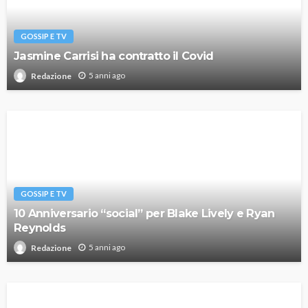
GOSSIP E TV
Jasmine Carrisi ha contratto il Covid
5 anni ago
Redazione
GOSSIP E TV
10 Anniversario “social” per Blake Lively e Ryan
Reynolds
5 anni ago
Redazione