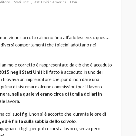
ditore
Stati Uniti
Stati Uniti d'America
USA
 non viene corrotto almeno fino all’adolescenza: questa
AUTO
SPORT
 diversi comportamenti che i piccini adottano nei
MG alle Final 8 di Coppa
Davis: tennis mondiale e
passione per
d’animo e corretto è rappresentato da ciò che è accaduto
quale
l’automobilismo
015 negli Stati Uniti;
il fatto è accaduto in uno dei
o prato
abbracciano la stessa causa
 si trovava un imprenditore che, pur di non dare una
co prima di sistemare alcune commissioni per il lavoro.
784
579
god
9 mesi ago
nera, nella quale vi erano circa ottomila dollari in
ale lavora.
a coi suoi figli, non si è accorto che, durante le ore di
 ed è finita sulla sabbia dello scivolo
.
agnare i figli, per poi recarsi a lavoro, senza però
si.