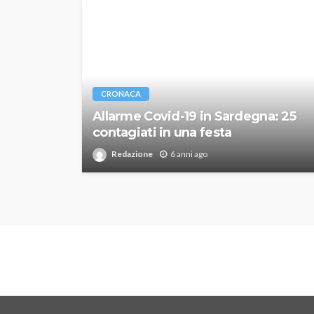
CRONACA
Allarme Covid-19 in Sardegna: 25
contagiati in una festa
Redazione
6 anni ago