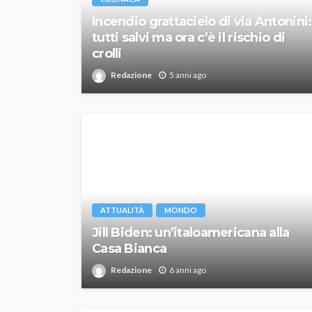
Incendio grattacielo di via Antonini:
tutti salvi ma ora c’è il rischio di
crolli
Redazione
5 anni ago
ATTUALITÀ
MONDO
Jill Biden: un’italoamericana alla
Casa Bianca
Redazione
6 anni ago