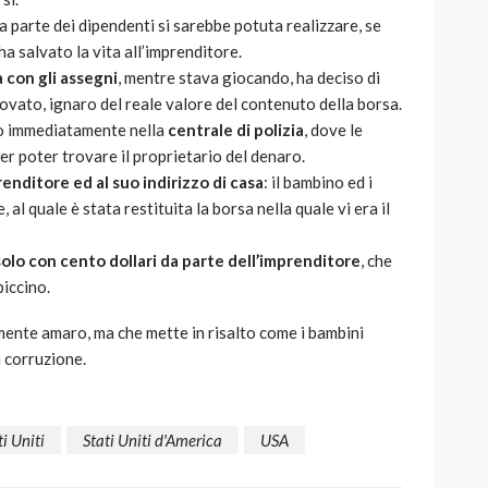
a parte dei dipendenti si sarebbe potuta realizzare, se
a salvato la vita all’imprenditore.
a con gli assegni
, mentre stava giocando, ha deciso di
rovato, ignaro del reale valore del contenuto della borsa.
ato immediatamente nella
centrale di polizia
, dove le
er poter trovare il proprietario del denaro.
renditore ed al suo indirizzo di casa
: il bambino ed i
 al quale è stata restituita la borsa nella quale vi era il
solo con cento dollari da parte dell’imprenditore
, che
piccino.
mente amaro, ma che mette in risalto come i bambini
a corruzione.
ti Uniti
Stati Uniti d'America
USA