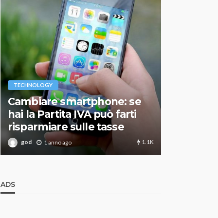
VARIE
TECHNOLOGY
Migliori r
Cambiare smartphone: se
guida agg
hai la Partita IVA può farti
scegliere
risparmiare sulle tasse
perfetto
1.1K
god
god
1 anno ago
1 an
ADS