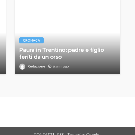
CRONACA
Paura in Trentino: padre e figlio
feriti da un orso
Redazione
6 anni ago
CONTATTI
-
RSS
-
Trovaci su Google+