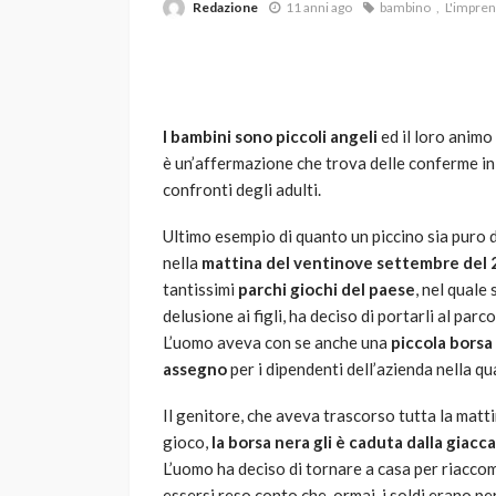
Redazione
11 anni ago
bambino
L'impren
I bambini sono piccoli angeli
ed il loro animo
è un’affermazione che trova delle conferme in
confronti degli adulti.
VARIE
Ultimo esempio di quanto un piccino sia puro 
Robot tagliaerba: 
nella
mattina del ventinove settembre del 2
scegliere per il tu
tantissimi
parchi giochi del paese
, nel quale
delusione ai figli, ha deciso di portarli al par
god
1 anno ago
L’uomo aveva con se anche una
piccola borsa 
assegno
per i dipendenti dell’azienda nella qu
Il genitore, che aveva trascorso tutta la mattin
gioco,
la borsa nera gli è caduta dalla giacca,
L’uomo ha deciso di tornare a casa per riaccomp
essersi reso conto che, ormai, i soldi erano per