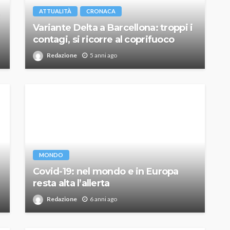
ATTUALITÀ
CRONACA
Variante Delta a Barcellona: troppi i
contagi, si ricorre al coprifuoco
Redazione
5 anni ago
MONDO
Covid-19: nel mondo e in Europa
resta alta l’allerta
Redazione
6 anni ago