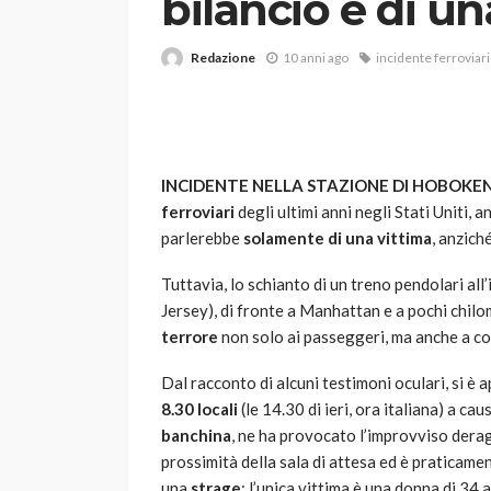
bilancio è di una
Redazione
10 anni ago
incidente ferroviar
INCIDENTE NELLA STAZIONE DI HOBOKE
ferroviari
degli ultimi anni negli Stati Uniti, a
VARIE
parlerebbe
solamente di una vittima
, anzich
Robot tagliaerba: 
scegliere per il tu
Tuttavia, lo schianto di un treno pendolari all
Jersey), di fronte a Manhattan e a pochi chilo
god
1 anno ago
terrore
non solo ai passeggeri, ma anche a co
Dal racconto di alcuni testimoni oculari, si è
8.30 locali
(le 14.30 di ieri, ora italiana) a ca
banchina
, ne ha provocato l’improvviso derag
prossimità della sala di attesa ed è praticame
una
strage
: l’unica vittima è una donna di 34 