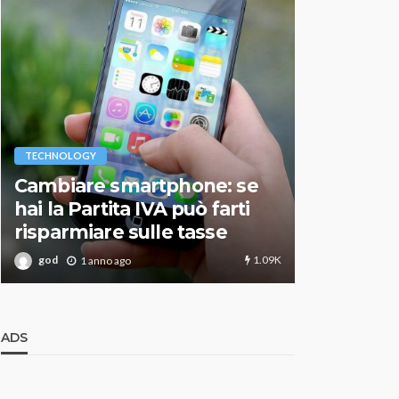
VARIE
TECHNOLOGY
Migliori r
Cambiare smartphone: se
guida agg
hai la Partita IVA può farti
scegliere
risparmiare sulle tasse
perfetto
1.09K
god
god
1 anno ago
1 an
ADS