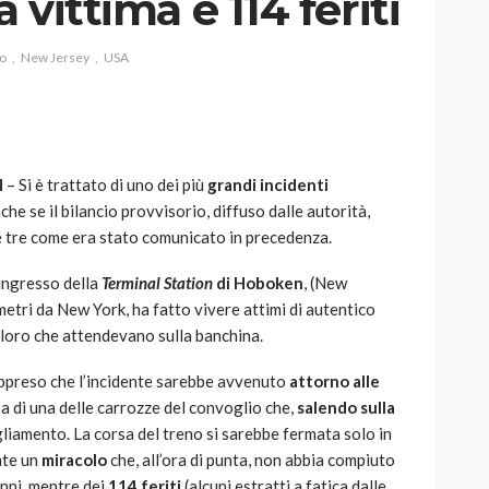
 vittima e 114 feriti
io
New Jersey
USA
AUTO
SPORT
MG alle Final 8 di Coppa
N
– Si è trattato di uno dei più
grandi incidenti
Davis: tennis mondiale e
nche se il bilancio provvisorio, diffuso dalle autorità,
passione per
é tre come era stato comunicato in precedenza.
quale
l’automobilismo
o prato
abbracciano la stessa causa
’ingresso della
Terminal Station
di Hoboken
, (New
metri da New York, ha fatto vivere attimi di autentico
783
579
god
9 mesi ago
loro che attendevano sulla banchina.
 appreso che l’incidente sarebbe avvenuto
attorno alle
usa di una delle carrozze del convoglio che,
salendo sulla
liamento. La corsa del treno si sarebbe fermata solo in
nte un
miracolo
che, all’ora di punta, non abbia compiuto
anni, mentre dei
114 feriti
(alcuni estratti a fatica dalle