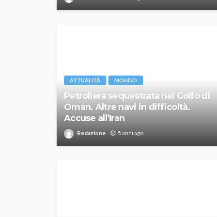
ATTUALITÀ
MONDO
Petroliera sequestrata nel Golfo di
Oman. Altre navi in difficoltà.
Accuse all’Iran
Redazione
5 anni ago