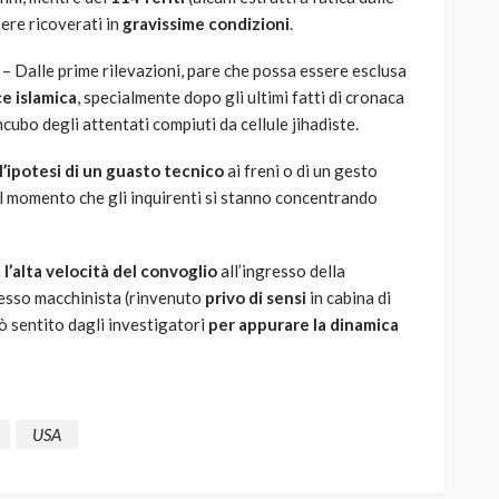
ere ricoverati in
gravissime condizioni
.
– Dalle prime rilevazioni, pare che possa essere esclusa
ce islamica
, specialmente dopo gli ultimi fatti di cronaca
cubo degli attentati compiuti da cellule jihadiste.
l’ipotesi di un guasto tecnico
ai freni o di un gesto
l momento che gli inquirenti si stanno concentrando
a
l’alta velocità del convoglio
all’ingresso della
tesso macchinista (rinvenuto
privo di sensi
in cabina di
ò sentito dagli investigatori
per appurare la dinamica
USA