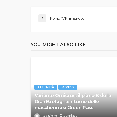
Roma “OK” in Europa
YOU MIGHT ALSO LIKE
ATTUALITÀ
MONDO
Variante Omicron, il piano B della
Gran Bretagna: ritorno delle
mascherine e Green Pass
Redazione
5 anni ago