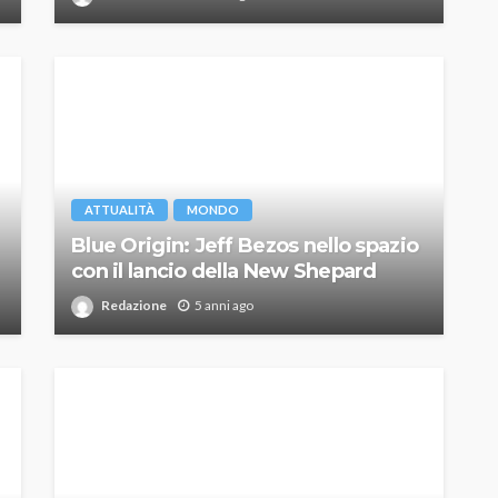
ATTUALITÀ
MONDO
Blue Origin: Jeff Bezos nello spazio
con il lancio della New Shepard
Redazione
5 anni ago