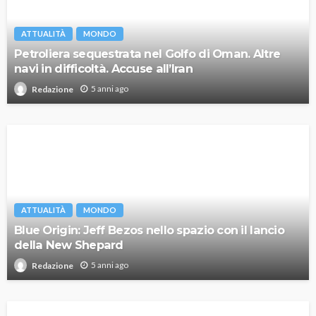
ATTUALITÀ
MONDO
Petroliera sequestrata nel Golfo di Oman. Altre
navi in difficoltà. Accuse all’Iran
5 anni ago
Redazione
ATTUALITÀ
MONDO
Blue Origin: Jeff Bezos nello spazio con il lancio
della New Shepard
5 anni ago
Redazione