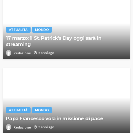
ATTUALITÀ
MONDO
17 marzo: il St. Patrick’s Day oggi sarà in
streaming
5 anni ago
Redazione
ATTUALITÀ
MONDO
Papa Francesco vola in missione di pace
5 anni ago
Redazione