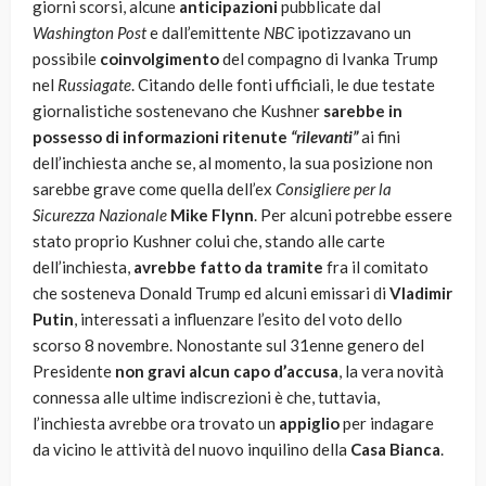
giorni scorsi, alcune
anticipazioni
pubblicate dal
Washington Post
e dall’emittente
NBC
ipotizzavano un
possibile
coinvolgimento
del compagno di Ivanka Trump
nel
Russiagate
. Citando delle fonti ufficiali, le due testate
giornalistiche sostenevano che Kushner
sarebbe in
possesso di informazioni ritenute
“rilevanti”
ai fini
dell’inchiesta anche se, al momento, la sua posizione non
sarebbe grave come quella dell’ex
Consigliere per la
Sicurezza Nazionale
Mike Flynn
. Per alcuni potrebbe essere
stato proprio Kushner colui che, stando alle carte
dell’inchiesta,
avrebbe fatto da tramite
fra il comitato
che sosteneva Donald Trump ed alcuni emissari di
Vladimir
Putin
, interessati a influenzare l’esito del voto dello
scorso 8 novembre. Nonostante sul 31enne genero del
Presidente
non gravi alcun capo d’accusa
, la vera novità
connessa alle ultime indiscrezioni è che, tuttavia,
l’inchiesta avrebbe ora trovato un
appiglio
per indagare
da vicino le attività del nuovo inquilino della
Casa Bianca
.