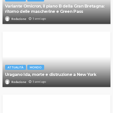
Variante Omicron, il piano B della Gran Bretagna:
ritorno delle mascherine e Green Pass
5 anni ago
Redazione
ATTUALITÀ
MONDO
Uragano Ida, morte e distruzione a New York
5 anni ago
Redazione