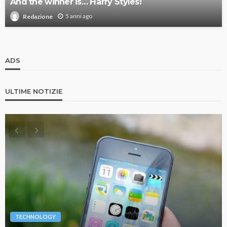
And the winner is… Harry Styles!
5 anni ago
Redazione
ADS
ULTIME NOTIZIE
TECHNOLOGY