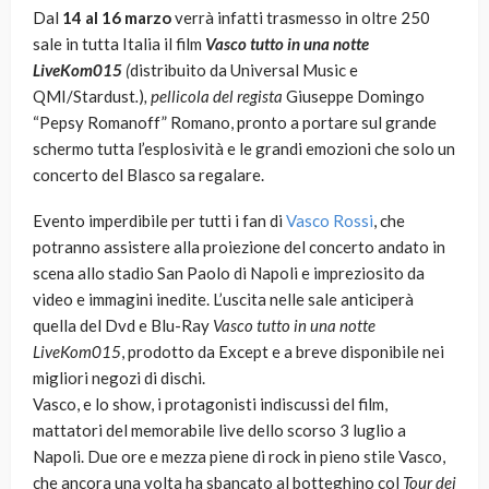
Dal
14 al 16 marzo
verrà infatti trasmesso in oltre 250
sale in tutta Italia il film
Vasco tutto in una notte
LiveKom015
(
distribuito da Universal Music e
QMI/Stardust
.
)
, pellicola del regista
Giuseppe Domingo
“Pepsy Romanoff” Romano, pronto a portare sul grande
schermo tutta l’esplosività e le grandi emozioni che solo un
concerto del Blasco sa regalare.
Evento imperdibile per tutti i fan di
Vasco Rossi
, che
potranno assistere alla proiezione del concerto andato in
scena allo stadio San Paolo di Napoli e impreziosito da
video e immagini inedite. L’uscita nelle sale anticiperà
quella del Dvd e Blu-Ray
Vasco tutto in una notte
LiveKom015
, prodotto da Except e a breve disponibile nei
migliori negozi di dischi.
Vasco, e lo show, i protagonisti indiscussi del film,
mattatori del memorabile live dello scorso 3 luglio a
Napoli. Due ore e mezza piene di rock in pieno stile Vasco,
che ancora una volta ha sbancato al botteghino col
Tour dei