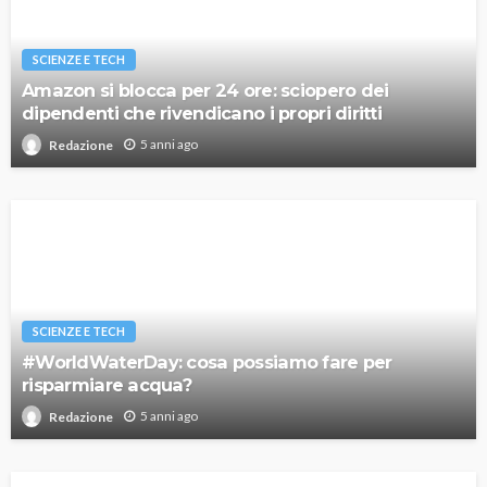
SCIENZE E TECH
Amazon si blocca per 24 ore: sciopero dei
dipendenti che rivendicano i propri diritti
5 anni ago
Redazione
SCIENZE E TECH
#WorldWaterDay: cosa possiamo fare per
risparmiare acqua?
5 anni ago
Redazione