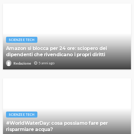
SCIENZE E TECH
Amazon si blocca per 24 ore: sciopero dei
dipendenti che rivendicano i propri diritti
5 anni ago
Redazione
SCIENZE E TECH
#WorldWaterDay: cosa possiamo fare per
risparmiare acqua?