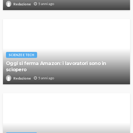
5 anni ago
Redazione
SCIENZE E TECH
Oggi si ferma Amazon: i lavoratori sono in
sciopero
5 anni ago
Redazione