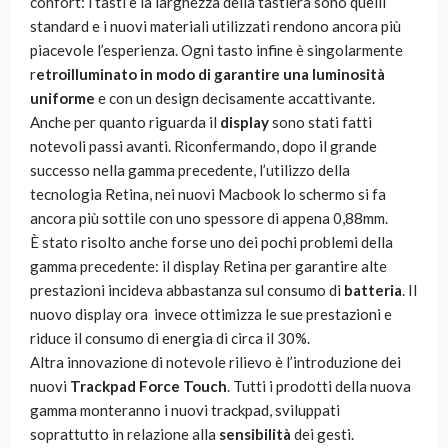
confort: i tasti e la larghezza della tastiera sono quelli
standard e i nuovi materiali utilizzati rendono ancora più
piacevole l’esperienza. Ogni tasto infine è singolarmente
r
etroilluminato in modo di garantire una luminosità
uniforme
e con un design decisamente accattivante.
Anche per quanto riguarda il
display
sono stati fatti
notevoli passi avanti. Riconfermando, dopo il grande
successo nella gamma precedente, l’utilizzo della
tecnologia Retina, nei nuovi Macbook lo schermo si fa
ancora più sottile con uno spessore di appena 0,88mm.
È stato risolto anche forse uno dei pochi problemi della
gamma precedente: il display Retina per garantire alte
prestazioni incideva abbastanza sul consumo di
batteria
. Il
nuovo display ora invece ottimizza le sue prestazioni e
riduce il consumo di energia di circa il 30%.
Altra innovazione di notevole rilievo è l’introduzione dei
nuovi
Trackpad Force Touch
. Tutti i prodotti della nuova
gamma monteranno i nuovi trackpad, sviluppati
soprattutto in relazione alla
sensibilità
dei gesti.