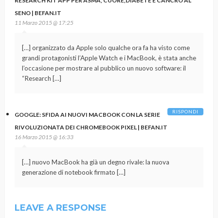
RESEARCH KIT APP PER ASMA, CUORE,DIABETE E CANCRO AL
SENO | BEFAN.IT
11 Marzo 2015 @ 17:25
[…] organizzato da Apple solo qualche ora fa ha visto come
grandi protagonisti l’Apple Watch e i MacBook, è stata anche
l’occasione per mostrare al pubblico un nuovo software: il
“Research […]
RISPONDI
GOOGLE: SFIDA AI NUOVI MACBOOK CON LA SERIE
RIVOLUZIONATA DEI CHROMEBOOK PIXEL | BEFAN.IT
16 Marzo 2015 @ 16:33
[…] nuovo MacBook ha già un degno rivale: la nuova
generazione di notebook firmato […]
LEAVE A RESPONSE