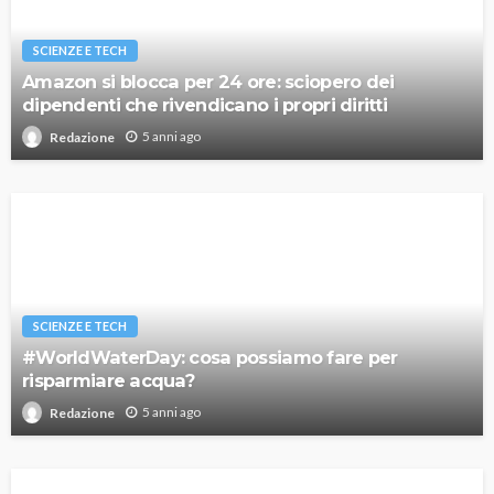
SCIENZE E TECH
Amazon si blocca per 24 ore: sciopero dei
dipendenti che rivendicano i propri diritti
5 anni ago
Redazione
SCIENZE E TECH
#WorldWaterDay: cosa possiamo fare per
risparmiare acqua?
5 anni ago
Redazione