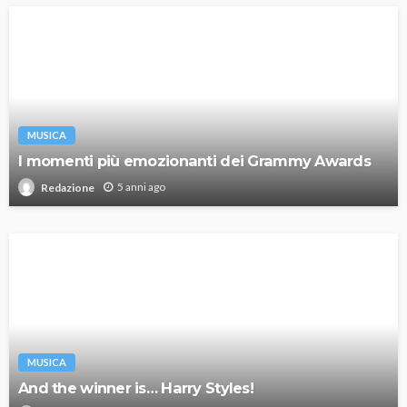
MUSICA
I momenti più emozionanti dei Grammy Awards
5 anni ago
Redazione
MUSICA
And the winner is… Harry Styles!