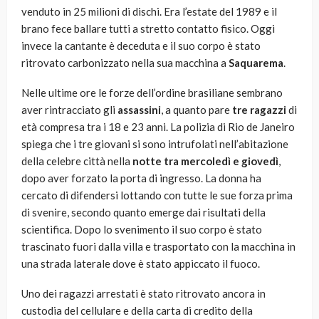
venduto in 25 milioni di dischi. Era l’estate del 1989 e il
brano fece ballare tutti a stretto contatto fisico. Oggi
invece la cantante è deceduta e il suo corpo è stato
ritrovato carbonizzato nella sua macchina a
Saquarema
.
Nelle ultime ore le forze dell’ordine brasiliane sembrano
aver rintracciato gli
assassini
, a quanto pare
tre ragazzi
di
età compresa tra i 18 e 23 anni. La polizia di Rio de Janeiro
spiega che i tre giovani si sono intrufolati nell’abitazione
della celebre città nella
notte tra mercoledì e giovedì
,
dopo aver forzato la porta di ingresso. La donna ha
cercato di difendersi lottando con tutte le sue forza prima
di svenire, secondo quanto emerge dai risultati della
scientifica. Dopo lo svenimento il suo corpo è stato
trascinato fuori dalla villa e trasportato con la macchina in
una strada laterale dove è stato appiccato il fuoco.
Uno dei ragazzi arrestati è stato ritrovato ancora in
custodia del cellulare e della carta di credito della