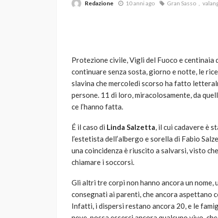
Redazione
10 anni ago
Gran Sasso
valan
Protezione civile, Vigli del Fuoco e centinai
continuare senza sosta, giorno e notte, le rice
slavina che mercoledì scorso ha fatto lettera
persone. 11 di loro, miracolosamente, da quell’
VARIE
ce l’hanno fatta.
Robot tagliaerba: 
scegliere per il tu
É il caso di
Linda Salzetta
, il cui cadavere è 
l’estetista dell’albergo e sorella di Fabio Sal
god
1 anno ago
una coincidenza è riuscito a salvarsi, visto ch
chiamare i soccorsi.
Gli altri tre corpi non hanno ancora un nome, u
consegnati ai parenti, che ancora aspettano co
Infatti, i dispersi restano ancora 20, e le fami
neve, possa esserci ancora qualcuno vivo, che 