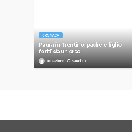
CRONACA
Paura in Trentino: padre e figlio
feriti da un orso
Redazione
6 anni ago