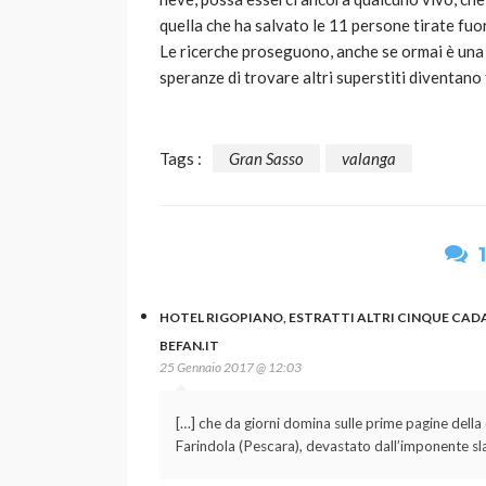
quella che ha salvato le 11 persone tirate fuor
Le ricerche proseguono, anche se ormai è una l
speranze di trovare altri superstiti diventano f
Tags :
Gran Sasso
valanga
HOTEL RIGOPIANO, ESTRATTI ALTRI CINQUE CADAVE
BEFAN.IT
25 Gennaio 2017 @ 12:03
[…] che da giorni domina sulle prime pagine della
Farindola (Pescara), devastato dall’imponente slav