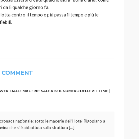
i da lì qualche giorno fa.
otta contro il tempo e più passa il tempo e più le
lebili.
1 COMMENT
RI DALLE MACERIE: SALE A 23 IL NUMERO DELLE VITTIME |
 cronaca nazionale: sotto le macerie dell’Hotel Rigopiano a
ina che si è abbattuta sulla struttura […]