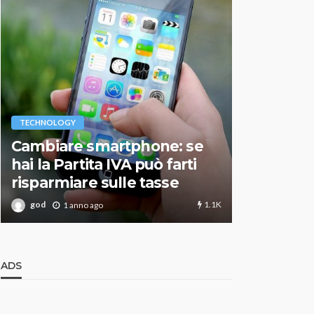
VARIE
TECHNOLOGY
Migliori r
Cambiare smartphone: se
guida agg
hai la Partita IVA può farti
scegliere
risparmiare sulle tasse
perfetto
1.1K
god
god
1 anno ago
1 an
ADS