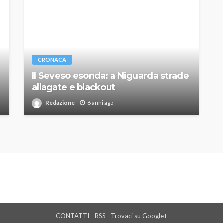
CRONACA
Il Seveso esonda: a Niguarda strade
allagate e blackout
Redazione
6 anni ago
CONTATTI
-
RSS
-
Trovaci su Google+