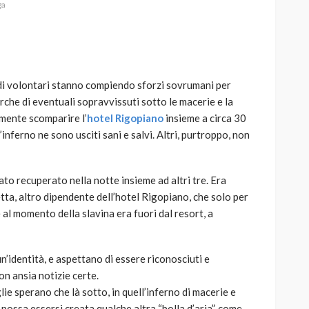
ga
a di volontari stanno compiendo sforzi sovrumani per
AUTO
SPORT
rche di eventuali sopravvissuti sotto le macerie e la
MG alle Final 8 di Coppa
lmente scomparire l’
hotel Rigopiano
insieme a circa 30
Davis: tennis mondiale e
inferno ne sono usciti sani e salvi. Altri, purtroppo, non
passione per
quale
l’automobilismo
o prato
abbracciano la stessa causa
stato recuperato nella notte insieme ad altri tre. Era
zetta, altro dipendente dell’hotel Rigopiano, che solo per
784
579
god
9 mesi ago
e al momento della slavina era fuori dal resort, a
n’identità, e aspettano di essere riconosciuti e
n ansia notizie certe.
glie sperano che là sotto, in quell’inferno di macerie e
possa essersi creata qualche altra “bolla d’aria”, come