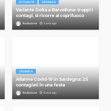
ATTUALITÀ
CRONACA
Variante Delta a Barcellona: troppi i
contagi, si ricorre al coprifuoco
Redazione
5 anni ago
CRONACA
Allarme Covid-19 in Sardegna: 25
contagiati in una festa
Redazione
6 anni ago