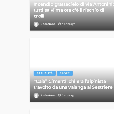
Incendio grattacielo di via Antonini:
tutti salvi ma ora c’è il rischio di
crolli
Redazione
5 anni ago
ATTUALITÀ
SPORT
“Cala” Cimenti, chi era l’alpinista
travolto da una valanga al Sestriere
Redazione
5 anni ago