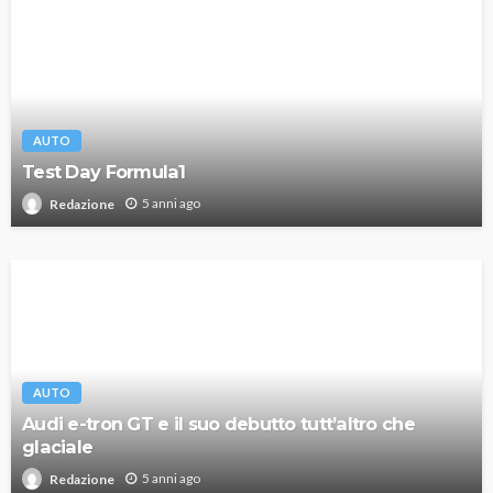
AUTO
Test Day Formula1
5 anni ago
Redazione
AUTO
Audi e-tron GT e il suo debutto tutt’altro che
glaciale
5 anni ago
Redazione