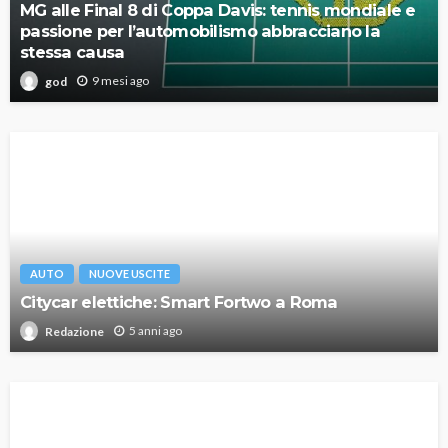
MG alle Final 8 di Coppa Davis: tennis mondiale e
passione per l’automobilismo abbracciano la
stessa causa
9 mesi ago
god
AUTO
NUOVE USCITE
Citycar elettiche: Smart Fortwo a Roma
5 anni ago
Redazione