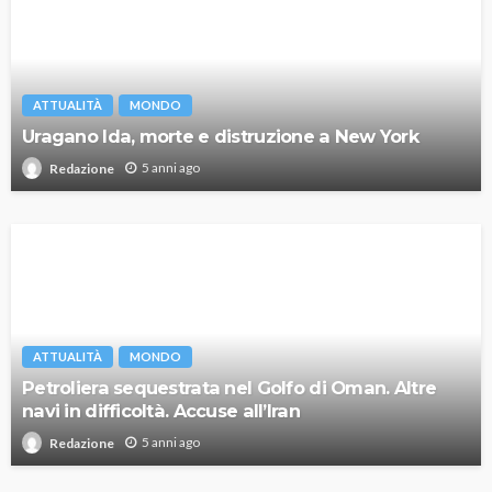
ATTUALITÀ
MONDO
Uragano Ida, morte e distruzione a New York
5 anni ago
Redazione
ATTUALITÀ
MONDO
Petroliera sequestrata nel Golfo di Oman. Altre
navi in difficoltà. Accuse all’Iran
5 anni ago
Redazione