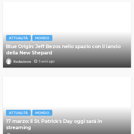
ATTUALITÀ
MONDO
Blue Origin: Jeff Bezos nello spazio con il lancio
della New Shepard
5 anni ago
Redazione
ATTUALITÀ
MONDO
17 marzo: il St. Patrick’s Day oggi sarà in
streaming