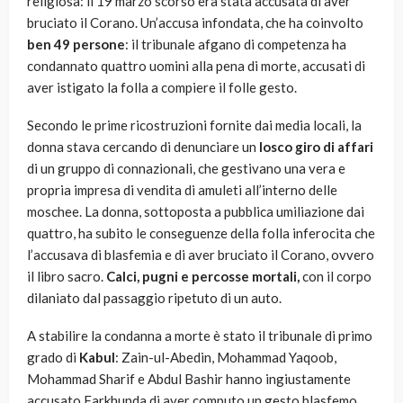
religiosa: il 19 marzo scorso era stata accusata di aver
bruciato il Corano. Un’accusa infondata, che ha coinvolto
ben 49 persone
: il tribunale afgano di competenza ha
condannato quattro uomini alla pena di morte, accusati di
aver istigato la folla a compiere il folle gesto.
Secondo le prime ricostruzioni fornite dai media locali, la
donna stava cercando di denunciare un
losco giro di affari
di un gruppo di connazionali, che gestivano una vera e
propria impresa di vendita di amuleti all’interno delle
moschee. La donna, sottoposta a pubblica umiliazione dai
quattro, ha subito le conseguenze della folla inferocita che
l’accusava di blasfemia e di aver bruciato il Corano, ovvero
il libro sacro.
Calci, pugni e percosse mortali,
con il corpo
dilaniato dal passaggio ripetuto di un auto.
A stabilire la condanna a morte è stato il tribunale di primo
grado di
Kabul
: Zain-ul-Abedin, Mohammad Yaqoob,
Mohammad Sharif e Abdul Bashir hanno ingiustamente
accusato Farkhunda di aver computo un gesto blasfemo.