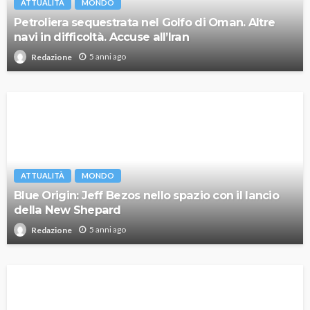
ATTUALITÀ
MONDO
Petroliera sequestrata nel Golfo di Oman. Altre
navi in difficoltà. Accuse all’Iran
5 anni ago
Redazione
ATTUALITÀ
MONDO
Blue Origin: Jeff Bezos nello spazio con il lancio
della New Shepard
5 anni ago
Redazione