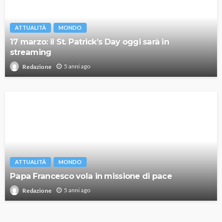
ATTUALITÀ
MONDO
17 marzo: il St. Patrick’s Day oggi sarà in
streaming
5 anni ago
Redazione
ATTUALITÀ
MONDO
Papa Francesco vola in missione di pace
5 anni ago
Redazione