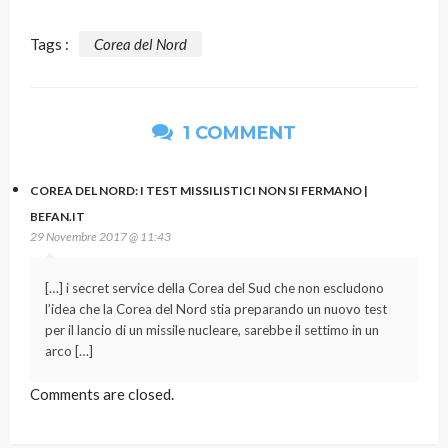
Tags :
Corea del Nord
1 COMMENT
COREA DEL NORD: I TEST MISSILISTICI NON SI FERMANO |
BEFAN.IT
29 Novembre 2017 @ 11:43
[…] i secret service della Corea del Sud che non escludono
l’idea che la Corea del Nord stia preparando un nuovo test
per il lancio di un missile nucleare, sarebbe il settimo in un
arco […]
Comments are closed.