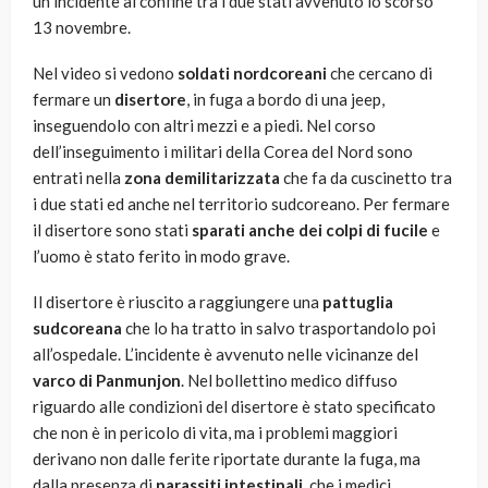
un incidente al confine tra i due stati avvenuto lo scorso
13 novembre.
Nel video si vedono
soldati nordcoreani
che cercano di
fermare un
disertore
, in fuga a bordo di una jeep,
inseguendolo con altri mezzi e a piedi. Nel corso
dell’inseguimento i militari della Corea del Nord sono
entrati nella
zona demilitarizzata
che fa da cuscinetto tra
i due stati ed anche nel territorio sudcoreano. Per fermare
il disertore sono stati
sparati anche dei colpi di fucile
e
l’uomo è stato ferito in modo grave.
Il disertore è riuscito a raggiungere una
pattuglia
sudcoreana
che lo ha tratto in salvo trasportandolo poi
all’ospedale. L’incidente è avvenuto nelle vicinanze del
varco di Panmunjon
. Nel bollettino medico diffuso
riguardo alle condizioni del disertore è stato specificato
che non è in pericolo di vita, ma i problemi maggiori
derivano non dalle ferite riportate durante la fuga, ma
dalla presenza di
parassiti intestinali
, che i medici