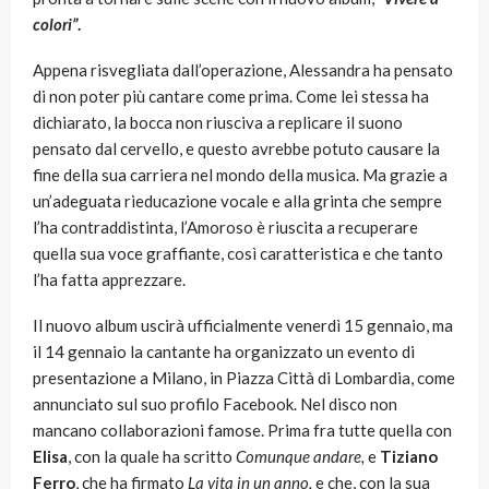
colori”
.
Appena risvegliata dall’operazione, Alessandra ha pensato
di non poter più cantare come prima. Come lei stessa ha
dichiarato, la bocca non riusciva a replicare il suono
pensato dal cervello, e questo avrebbe potuto causare la
fine della sua carriera nel mondo della musica. Ma grazie a
un’adeguata rieducazione vocale e alla grinta che sempre
l’ha contraddistinta, l’Amoroso è riuscita a recuperare
quella sua voce graffiante, così caratteristica e che tanto
l’ha fatta apprezzare.
Il nuovo album uscirà ufficialmente venerdì 15 gennaio, ma
il 14 gennaio la cantante ha organizzato un evento di
presentazione a Milano, in Piazza Città di Lombardia, come
annunciato sul suo profilo Facebook. Nel disco non
mancano collaborazioni famose. Prima fra tutte quella con
Elisa
, con la quale ha scritto
Comunque andare,
e
Tiziano
Ferro
, che ha firmato
La vita in un anno,
e che, con la sua