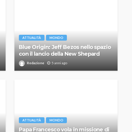
ATTUALITÀ
MONDO
Blue Origin: Jeff Bezos nello spazio
con il lancio della New Shepard
Redazione
5 anni ago
ATTUALITÀ
MONDO
Papa Francesco vola in missione di