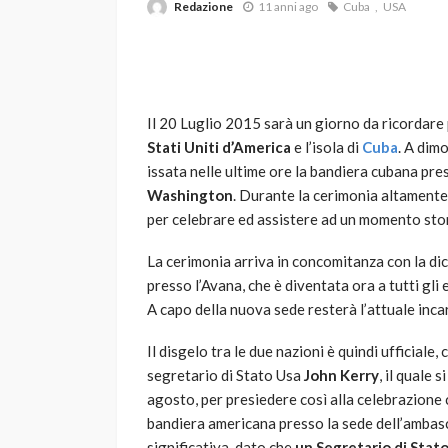
Redazione
11 anni ago
Cuba
USA
Il 20 Luglio 2015 sarà un giorno da ricordare 
Stati Uniti d’
America
e l’isola di
Cuba
. A dim
issata nelle ultime ore la bandiera cubana pres
Washington
. Durante la cerimonia altamente
VARIE
per celebrare ed assistere ad un momento sto
Robot tagliaerba: 
scegliere per il tu
La cerimonia arriva in concomitanza con la di
presso l’Avana, che è diventata ora a tutti gli 
god
1 anno ago
A capo della nuova sede resterà l’attuale incar
Il disgelo tra le due nazioni è quindi ufficial
segretario di Stato Usa
John Kerry
, il quale 
agosto, per presiedere così alla celebrazione c
bandiera americana presso la sede dell’ambasci
significativa, dato che
un Segretario di Stato