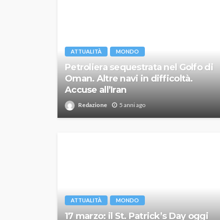
ATTUALITÀ
MONDO
Petroliera sequestrata nel Golfo di
Oman. Altre navi in difficoltà.
Accuse all’Iran
Redazione
5 anni ago
ATTUALITÀ
MONDO
17 marzo: il St. Patrick’s Day oggi