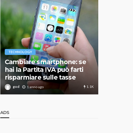
VARIE
TECHNOLOGY
Migliori r
Cambiare smartphone: se
guida agg
hai la Partita IVA può farti
scegliere
risparmiare sulle tasse
perfetto
1.1K
god
god
1 anno ago
1 an
ADS