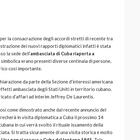
per la consacrazione degli accordi stretti di recente tra
AUTO
SPORT
ostrazione dei nuovi rapporti diplomatici infatti è stata
MG alle Final 8 di Coppa
so la sede dell’
ambasciata
di Cuba riaperta a
Davis: tennis mondiale e
 simbolica erano presenti diverse centinaia di persone,
passione per
rico così importante.
quale
l’automobilismo
o prato
abbracciano la stessa causa
chiarazione da parte della Sezione d’interessi americana
effetti ambasciata degli Stati Uniti in territorio cubano.
785
582
god
9 mesi ago
icato d’affari ad interim Jeffrey De Laurentis.
e, così come dimostrato anche dal recente annuncio del
si recherà in visita diplomatica a Cuba il prossimo 14
ubana in cui verrà svolto il rituale issamento della
ata. Si tratta sicuramente di una visita storica e molto
 Usa non si recava a Cuba dal lontano 1945.
Tale