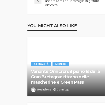
ancora 1,5 milioni le famiglie in grande
difficoltà
YOU MIGHT ALSO LIKE
ATTUALITÀ
MONDO
Variante Omicron, il piano B della
Gran Bretagna: ritorno delle
mascherine e Green Pass
Redazione
5 anni ago