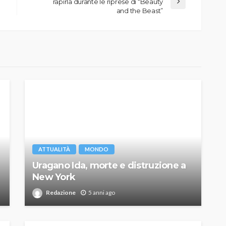
rapirla durante le riprese di “Beauty
and the Beast”
ATTUALITÀ
MONDO
Uragano Ida, morte e distruzione a
New York
Redazione
5 anni ago