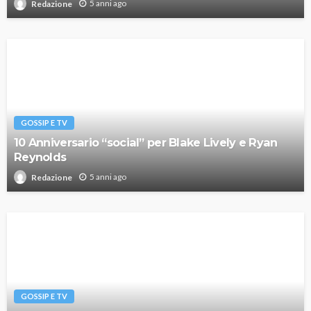
5 anni ago
Redazione
GOSSIP E TV
10 Anniversario “social” per Blake Lively e Ryan
Reynolds
5 anni ago
Redazione
GOSSIP E TV