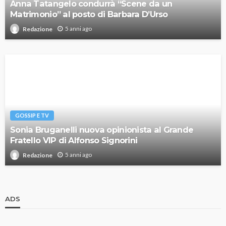
Anna Tatangelo condurrà “Scene da un
Matrimonio” al posto di Barbara D’Urso
5 anni ago
Redazione
GOSSIP E TV
Sonia Bruganelli nuova opinionista al Grande
Fratello VIP di Alfonso Signorini
5 anni ago
Redazione
ADS