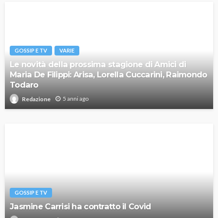
GOSSIP E TV
VARIE
Le novità della prossima stagione di Amici di
Maria De Filippi: Arisa, Lorella Cuccarini, Raimondo
Todaro
5 anni ago
Redazione
GOSSIP E TV
Jasmine Carrisi ha contratto il Covid