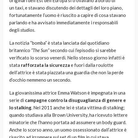
originari dell’Est dell’Europa si trovavano a bordo di
un taxi, e stavano discutendo dei dettagli del loro piano,
fortunatamente l’uomo è riuscito a capire di cosa stavano
parlando e ha avvisato immediatamente i responsabili
degli
studios
.
La notizia “bomba” è stata lanciata dal quotidiano
britannico
“The Sun”
secondo cui l’episodio si sarebbe
verificato lo scorso venerdì. Nello stesso giorno infatti è
stata
rafforzata la sicurezza
e fuori dalla roulotte
dell’attrice è stata piazzata una guardia che non la perde
d’occhio nemmeno un secondo.
La giovanissima attrice Emma Watson è impegnata in una
serie di
campagne contro la disuguaglianza di genere e
lo stalking
. Nel 2011 anche lei è stata vittima di stalking;
quando studiava alla Brown University, ha ricevuto lettere
minatorie che l’hanno portata ad assumere un body guard.
Anche lo scorso anno, un uomo ossessionato dall’attrice è
riuscito ad irrompere sul set di un film in cui stava