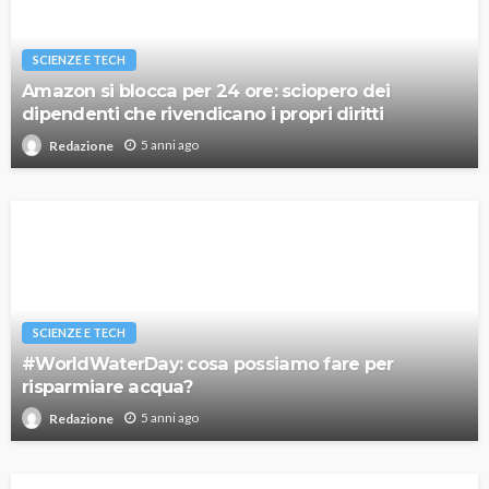
SCIENZE E TECH
Amazon si blocca per 24 ore: sciopero dei
dipendenti che rivendicano i propri diritti
5 anni ago
Redazione
SCIENZE E TECH
#WorldWaterDay: cosa possiamo fare per
risparmiare acqua?
5 anni ago
Redazione