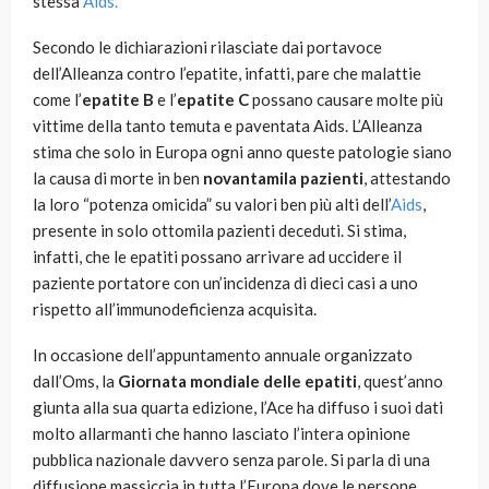
stessa
Aids.
Secondo le dichiarazioni rilasciate dai portavoce
dell’Alleanza contro l’epatite, infatti, pare che malattie
come l’
epatite B
e l’
epatite C
possano causare molte più
vittime della tanto temuta e paventata Aids. L’Alleanza
stima che solo in Europa ogni anno queste patologie siano
la causa di morte in ben
novantamila pazienti
, attestando
la loro “potenza omicida” su valori ben più alti dell’
Aids
,
presente in solo ottomila pazienti deceduti. Si stima,
infatti, che le epatiti possano arrivare ad uccidere il
paziente portatore con un’incidenza di dieci casi a uno
rispetto all’immunodeficienza acquisita.
In occasione dell’appuntamento annuale organizzato
dall’Oms, la
Giornata mondiale delle epatiti
, quest’anno
giunta alla sua quarta edizione, l’Ace ha diffuso i suoi dati
molto allarmanti che hanno lasciato l’intera opinione
pubblica nazionale davvero senza parole. Si parla di una
diffusione massiccia in tutta l’Europa dove le persone