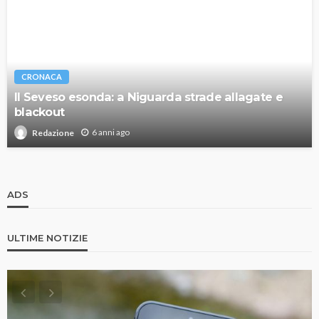
CRONACA
Il Seveso esonda: a Niguarda strade allagate e
blackout
6 anni ago
Redazione
ADS
ULTIME NOTIZIE