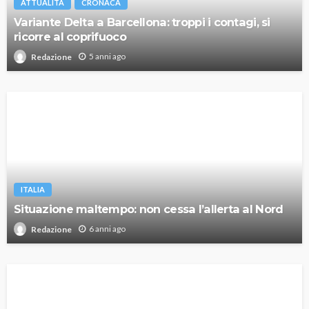
ATTUALITÀ
CRONACA
Variante Delta a Barcellona: troppi i contagi, si
ricorre al coprifuoco
5 anni ago
Redazione
ITALIA
Situazione maltempo: non cessa l’allerta al Nord
6 anni ago
Redazione