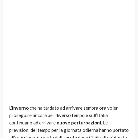
L’inverno
che ha tardato ad arrivare sembra ora voler
proseguire ancora per diverso tempo e sull’Italia
continuano ad arrivare
nuove perturbazioni.
Le
previsioni del tempo per la giornata odierna hanno portato
all’emissione, da parte della protezione Civile, di un’
allerta