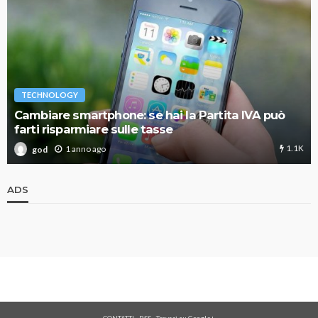
TECHNOLOGY
Cambiare smartphone: se hai la Partita IVA può
farti risparmiare sulle tasse
1.1K
1 anno ago
god
ADS
CONTATTI
-
RSS
-
Trovaci su Google+