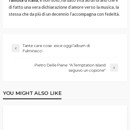
famosa d’Italia,
e non solo, ha dato vita ad un brano che è
di fatto una vera dichiarazione d’amore verso la musica, la
stessa che da più di un decennio l’accompagna con fedeltà.
Tante care cose: esce oggi l’album di
Fulminacci
Pietro Delle Piane: ″A Temptation Island
seguivo un copione″
YOU MIGHT ALSO LIKE