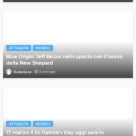
ATTUALITÀ
MONDO
Blue Origin: Jeff Bezos nello spazio con il lancio
della New Shepard
5 anni ago
Redazione
ATTUALITÀ
MONDO
17 marzo: il St. Patrick’s Day oggi sarà in