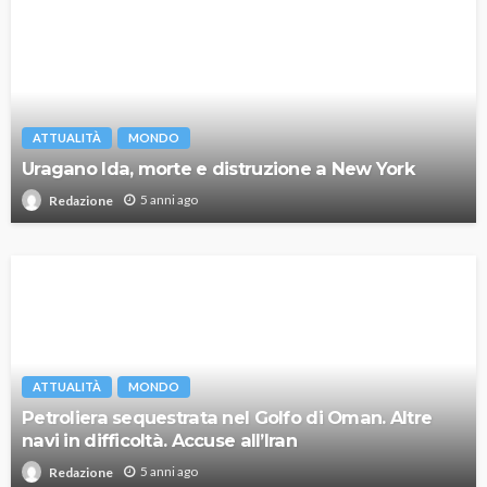
ATTUALITÀ
MONDO
Uragano Ida, morte e distruzione a New York
5 anni ago
Redazione
ATTUALITÀ
MONDO
Petroliera sequestrata nel Golfo di Oman. Altre
navi in difficoltà. Accuse all’Iran
5 anni ago
Redazione