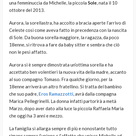
una femminuccia da Michelle, la piccola
Sole
, nata il 10
ottobre del 2013.
Aurora, la sorellastra, ha accolto a bracia aperte l’arrivo di
Celeste così come aveva fatto in precedenza con la nascita
di Sole. Da buona sorella maggiore, la ragazza, da poco
18enne, si ritrova a fare da baby sitter e sembra che ciò
non le pesi affatto.
Aurora si è sempre dimostrata un’ottima sorella e ha
accettato ben volentieri la nuova vita della madre, accanto
al suo compagno Tomaso. Fra qualche giorno, per la
18enne arriverà un altro fratellino. Si tratta del bambino
che suo padre,
Eros Ramazzotti
, avrà dalla compagna
Marica Pellegrinelli. La donna infatti partorirà a metà
Marzo, dopo aver dato alla luce la piccola Raffaela Maria
che oggi ha 3 anni e mezzo.
La famiglia si allarga sempre di più e nonostante tutto
rimane sempre l’unione e l’affetto che unisce Michelle ad