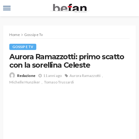
Home
Gossip e Tv
GOSSIP E TV
Aurora Ramazzotti: primo scatto
con la sorellina Celeste
11 anni ago
Aurora Ramazzotti
Redazione
Michelle Hunziker
Tomaso Trussardi