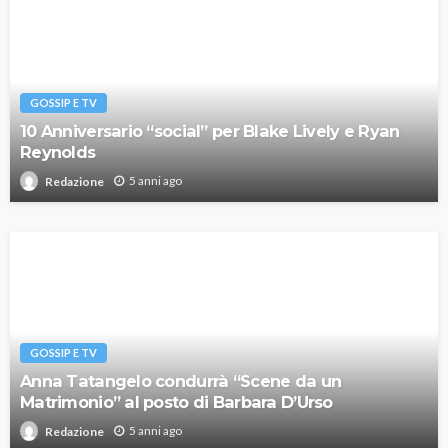
GOSSIP E TV
10 Anniversario “social” per Blake Lively e Ryan
Reynolds
5 anni ago
Redazione
GOSSIP E TV
Anna Tatangelo condurrà “Scene da un
Matrimonio” al posto di Barbara D’Urso
5 anni ago
Redazione