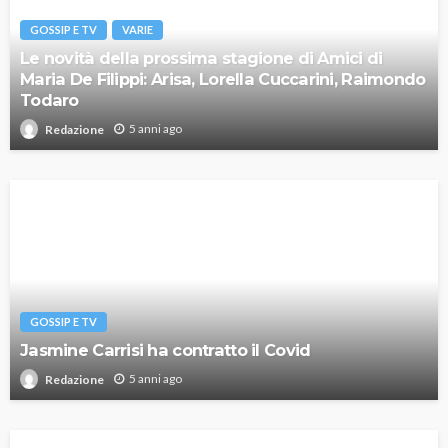
GOSSIP E TV
VARIE
Le novità della prossima stagione di Amici di
Maria De Filippi: Arisa, Lorella Cuccarini, Raimondo
Todaro
5 anni ago
Redazione
GOSSIP E TV
Jasmine Carrisi ha contratto il Covid
5 anni ago
Redazione